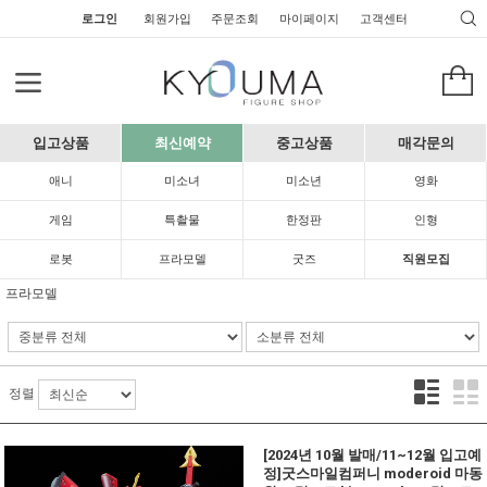
로그인
회원가입
주문조회
마이페이지
고객센터
입고상품
최신예약
중고상품
매각문의
애니
미소녀
미소년
영화
게임
특촬물
한정판
인형
로봇
프라모델
굿즈
직원모집
프라모델
정렬
[2024년 10월 발매/11~12월 입고예
정]굿스마일컴퍼니 moderoid 마동