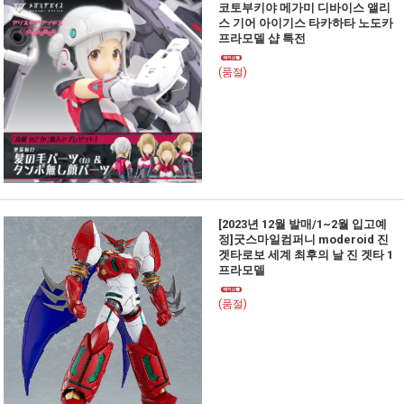
코토부키야 메가미 디바이스 앨리
스 기어 아이기스 타카하타 노도카
프라모델 샵 특전
(품절)
[2023년 12월 발매/1~2월 입고예
정]굿스마일컴퍼니 moderoid 진
겟타로보 세계 최후의 날 진 겟타 1
프라모델
(품절)