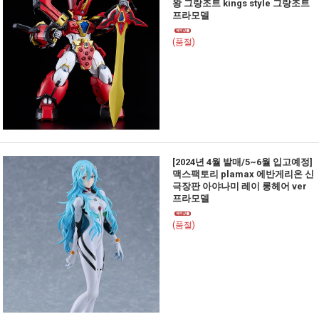
왕 그랑조트 kings style 그랑조트
프라모델
(품절)
[2024년 4월 발매/5~6월 입고예정]
맥스팩토리 plamax 에반게리온 신
극장판 아야나미 레이 롱헤어 ver
프라모델
(품절)