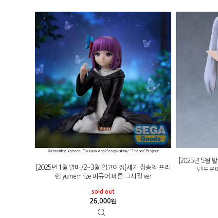
[2025년 5월
[2025년 1월 발매/2~3월 입고예정]세가 장송의 프리
넨도로이
렌 yumemirize 피규어 페른 그시절 ver
sold out
26,000
원