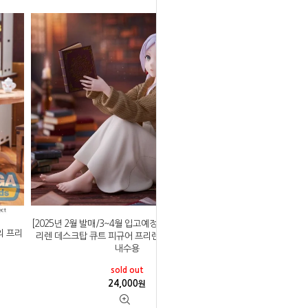
[2025년 2월 발매/3~4월 입고예정]타이토 장송의 프
의 프리
리렌 데스크탑 큐트 피규어 프리렌 룸웨어 ver 일본
내수용
sold out
24,000
원