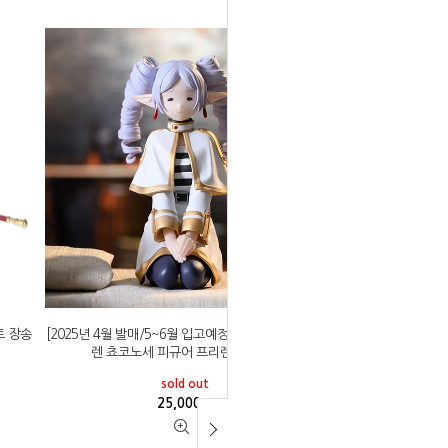
토 장송
[2025년 4월 발매/5~6월 입고예정]세가 장송의 프리
렌 쵸코노세 피규어 프리렌 반성 ver
sold out
25,000
원