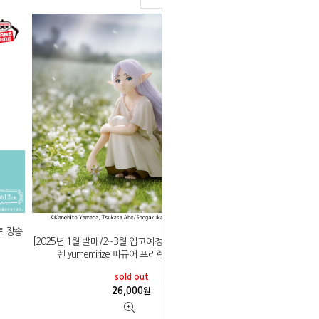
토 장송
[2025년 1월 발매/2~3월 입고예정]세가 장송의 프리
렌 yumemirize 피규어 프리렌 그시절 ver
sold out
26,000
원