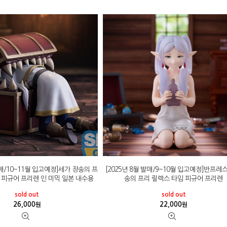
발매/10~11월 입고예정]세가 장송의 프
[2025년 8월 발매/9~10월 입고예정]반프레
tsa 피규어 프리렌 인 미믹 일본 내수용
송의 프리 릴렉스 타임 피규어 프리렌
sold out
sold out
26,000
22,000
원
원