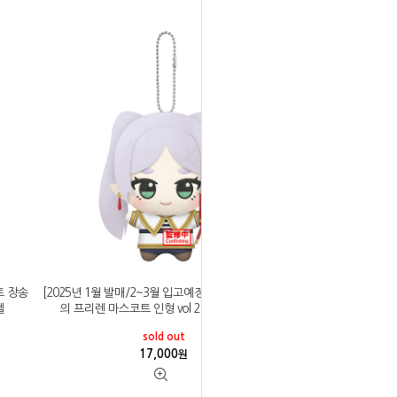
토 장송
[2025년 1월 발매/2~3월 입고예정]반프레스토 장송
멜
의 프리렌 마스코트 인형 vol 2 전 5종 프리렌
sold out
17,000
원