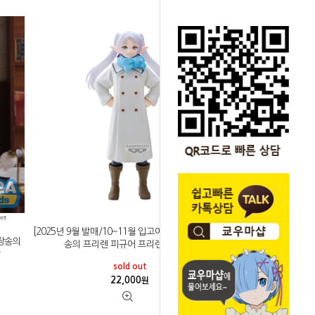
[2025년 9월 발매/10~11월 입고예정]반프레스토 장
 장송의
송의 프리렌 피규어 프리렌 무후 ver
sold out
22,000
원