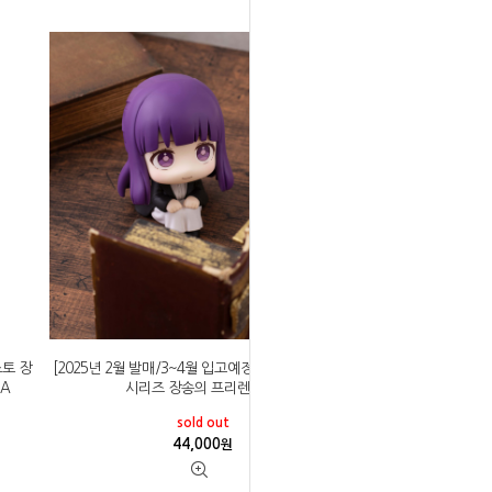
스토 장
[2025년 2월 발매/3~4월 입고예정]메가하우스 룩업
 A
시리즈 장송의 프리렌 페른
sold out
44,000
원