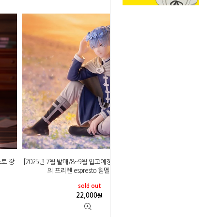
스토 장
[2025년 7월 발매/8~9월 입고예정]반프레스토 장송
의 프리렌 espresto 힘멜 화환 ver
sold out
22,000
원