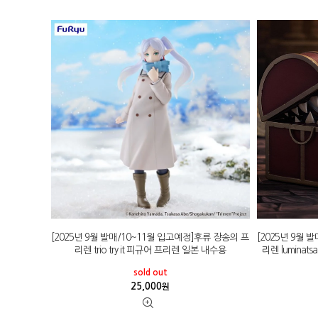
[2025년 9월 발매/10~11월 입고예정]후류 장송의 프
[2025년 9월 
리렌 trio try it 피규어 프리렌 일본 내수용
리렌 lumina
sold out
25,000
원