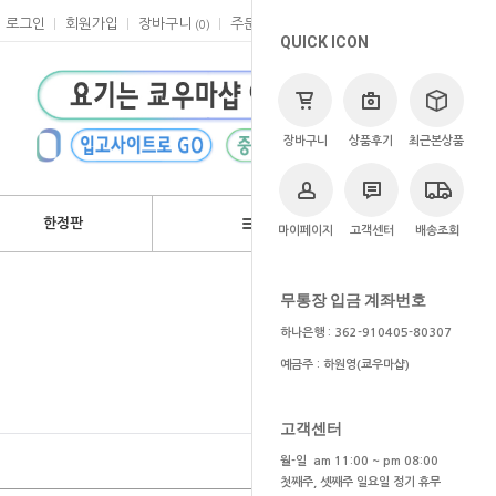
로그인
회원가입
장바구니
주문
마이페이지
고객센터
(
0
)
QUICK ICON
장바구니
상품후기
최근본상품
한정판
브랜드
마이페이지
고객센터
배송조회
>
애니
>
장송의 프리렌
무통장 입금 계좌번호
하나은행 : 362-910405-80307
예금주 : 하원영(쿄우마샵)
고객센터
월-일 am 11:00 ~ pm 08:00
첫째주, 셋째주 일요일 정기 휴무