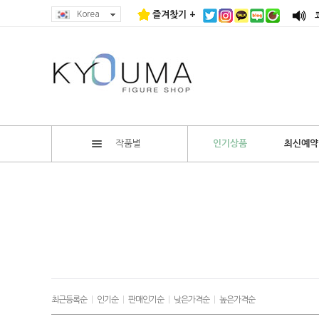
Korea
즐겨찾기 +
작품별
인기상품
최신예약
최근등록순
|
인기순
|
판매인기순
|
낮은가격순
|
높은가격순