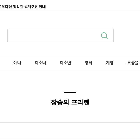
쿄우마샵 정직원 공개모집 안내
애니
미소녀
미소년
영화
게임
특촬물
장송의 프리렌