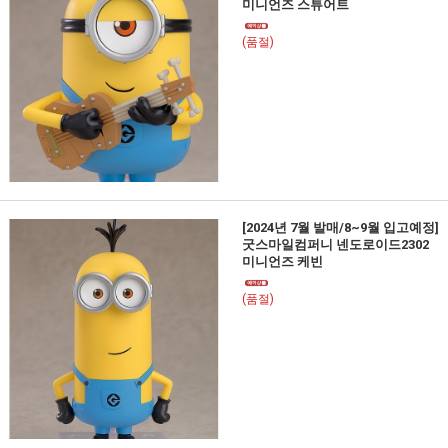
미니언즈 스튜어트
(품절)
[2024년 7월 발매/8~9월 입고예정]
굿스마일컴퍼니 넨도로이드2302
미니언즈 케빈
(품절)