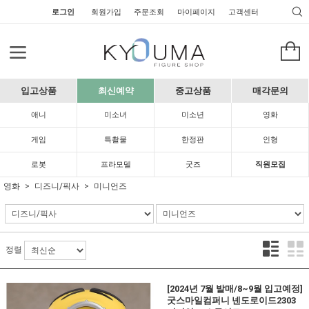
로그인
회원가입
주문조회
마이페이지
고객센터
입고상품
최신예약
중고상품
매각문의
애니
미소녀
미소년
영화
게임
특촬물
한정판
인형
로봇
프라모델
굿즈
직원모집
영화
디즈니/픽사
미니언즈
정렬
[2024년 7월 발매/8~9월 입고예정]
굿스마일컴퍼니 넨도로이드2303