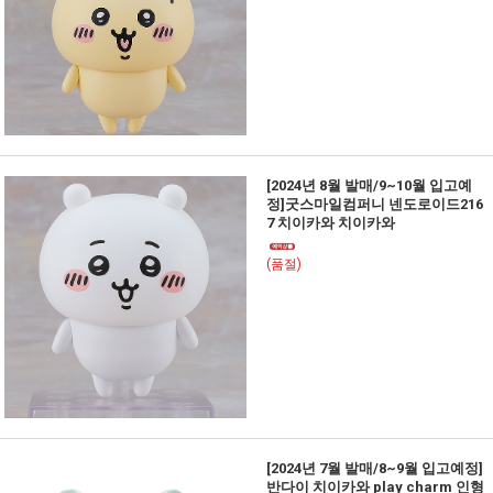
[2024년 8월 발매/9~10월 입고예
정]굿스마일컴퍼니 넨도로이드216
7 치이카와 치이카와
(품절)
[2024년 7월 발매/8~9월 입고예정]
반다이 치이카와 play charm 인형