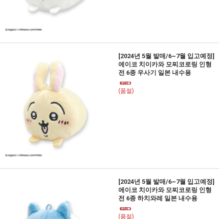
[2024년 5월 발매/6~7월 입고예정]
에이코 치이카와 모찌코로링 인형
전 6종 우사기 일본 내수용
(품절)
[2024년 5월 발매/6~7월 입고예정]
에이코 치이카와 모찌코로링 인형
전 6종 하치와레 일본 내수용
(품절)