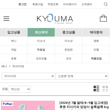
로그인
회원가입
주문조회
마이페이지
고객센터
입고상품
최신예약
중고상품
매각문의
애니
미소녀
미소년
영화
게임
특촬물
한정판
인형
로봇
프라모델
굿즈
직원모집
애니
치이카와
정렬
[2024년 7월 발매/8~9월 입고예정]
후류 치이카와 엉덩이 씰룩씰룩 big