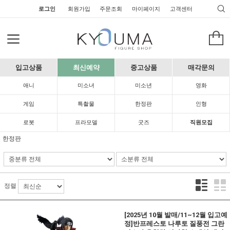
로그인
회원가입
주문조회
마이페이지
고객센터
입고상품
최신예약
중고상품
매각문의
애니
미소녀
미소년
영화
게임
특촬물
한정판
인형
로봇
프라모델
굿즈
직원모집
한정판
정렬
[2025년 10월 발매/11~12월 입고예
정]반프레스토 나루토 질풍전 그란