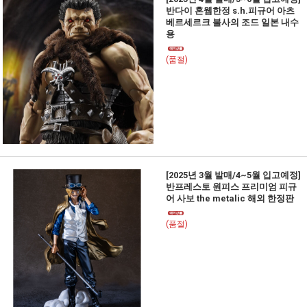
반다이 혼웹한정 s.h.피규어 아츠
베르세르크 불사의 조드 일본 내수
용
(품절)
[2025년 3월 발매/4~5월 입고예정]
반프레스토 원피스 프리미엄 피규
어 사보 the metalic 해외 한정판
(품절)