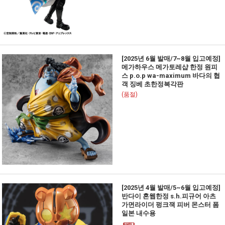
[2025년 6월 발매/7~8월 입고예정]
메가하우스 메가토레샵 한정 원피
스 p.o.p wa-maximum 바다의 협
객 징베 초한정복각판
(품절)
[2025년 4월 발매/5~6월 입고예정]
반다이 혼웹한정 s.h.피규어 아츠
가면라이더 펑크잭 피버 몬스터 폼
일본 내수용