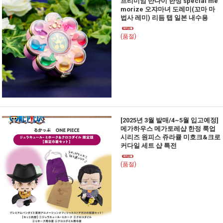
프리미엄 반다이 한정 special me
morize 오쟈마녀 도레미(꼬마 마
법사 레미) 리듬 탭 일본 내수용
(품절)
[2025년 3월 발매/4~5월 입고예정]
메가하우스 메가토레샵 한정 룩업
시리즈 원피스 쥬라큘 미호크&크로
커다일 세트 샵 특전
(품절)