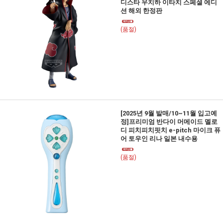
디스타 우치하 이타치 스페셜 에디
션 해외 한정판
(품절)
[2025년 9월 발매/10~11월 입고예
정]프리미엄 반다이 머메이드 멜로
디 피치피치핏치 e-pitch 마이크 퓨
어 토우인 리나 일본 내수용
(품절)