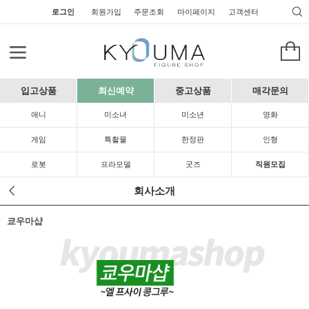
로그인
회원가입
주문조회
마이페이지
고객센터
입고상품
최신예약
중고상품
매각문의
애니
미소녀
미소년
영화
게임
특촬물
한정판
인형
로봇
프라모델
굿즈
직원모집
회사소개
쿄우마샵