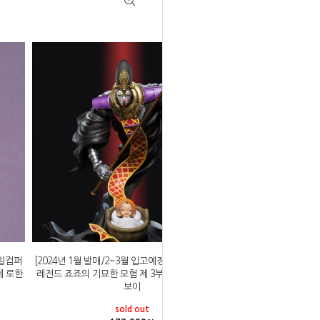
마일컴퍼
[2024년 1월 발매/2~3월 입고예정]메디코스 스태츄
베 로한
레전드 죠죠의 기묘한 모험 제 3부 데스 13&마니쉬
보이
sold out