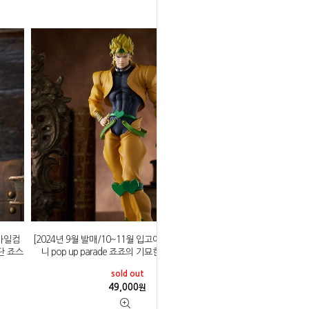
스마일컴
[2024년 9월 발매/10~11월 입고예정]굿스마일컴퍼
나단 죠스
니 pop up parade 죠죠의 기묘한 모험 DIO 디오
sold out
49,000
원