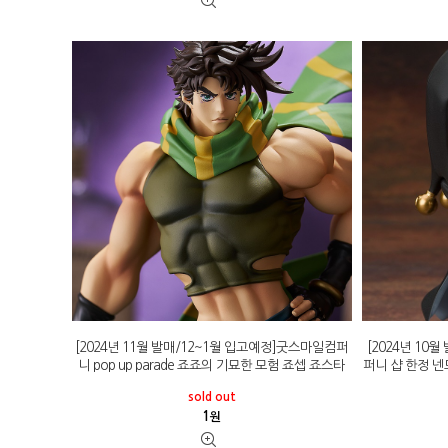
[2024년 11월 발매/12~1월 입고예정]굿스마일컴퍼
[2024년 10
니 pop up parade 죠죠의 기묘한 모험 죠셉 죠스타
퍼니 샵 한정 넨
sold out
1
원