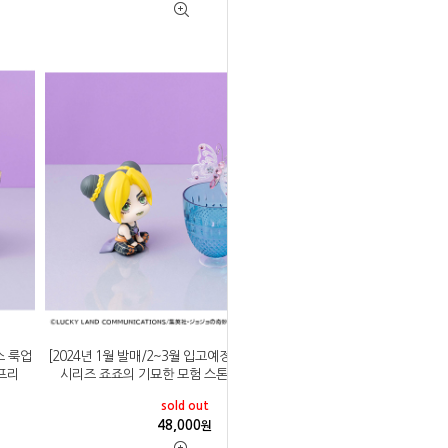
스 룩업
[2024년 1월 발매/2~3월 입고예정]메가하우스 룩업
 프리
시리즈 죠죠의 기묘한 모험 스톤 오션 쿠죠 죠린
sold out
48,000
원