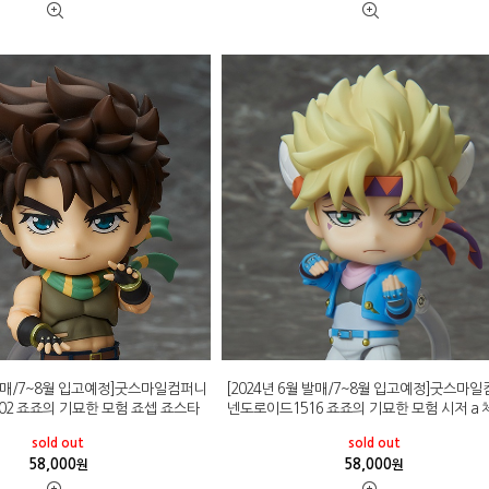
 발매/7~8월 입고예정]굿스마일컴퍼니
[2024년 6월 발매/7~8월 입고예정]굿스마
02 죠죠의 기묘한 모험 죠셉 죠스타
넨도로이드1516 죠죠의 기묘한 모험 시저 a
sold out
sold out
58,000
58,000
원
원