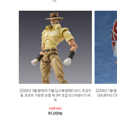
[2024년 3월 발매/4~5월 입고예정]메디코스 초상가
[2024년 1월
동 죠죠의 기묘한 모험 제 3부 죠셉 죠스타&이기 세
넨도로이드13
트
sold out
95,000
원