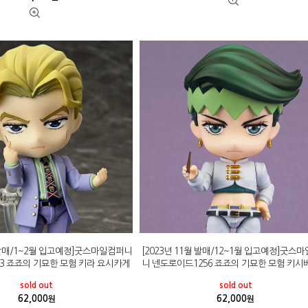
월 발매/1~2월 입고예정]굿스마일컴퍼니
[2023년 11월 발매/12~1월 입고예정]굿스
3 죠죠의 기묘한 모험 키라 요시카게
니 넨도로이드1256 죠죠의 기묘한 모험 키시
sold out
sold out
62,000
62,000
원
원