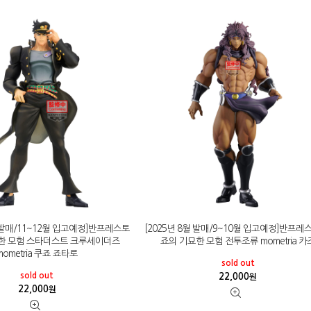
월 발매/11~12월 입고예정]반프레스토
[2025년 8월 발매/9~10월 입고예정]반프레
한 모험 스타더스트 크루세이더즈
죠의 기묘한 모험 전투조류 mometria 카
mometria 쿠죠 죠타로
sold out
sold out
22,000
원
22,000
원