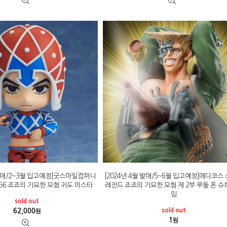
 발매/2~3월 입고예정]굿스마일컴퍼니
[2024년 4월 발매/5~6월 입고예정]메디코스
56 죠죠의 기묘한 모험 귀도 미스타
레전드 죠죠의 기묘한 모험 제 2부 루돌 폰 
임
sold out
sold out
62,000
원
1
원