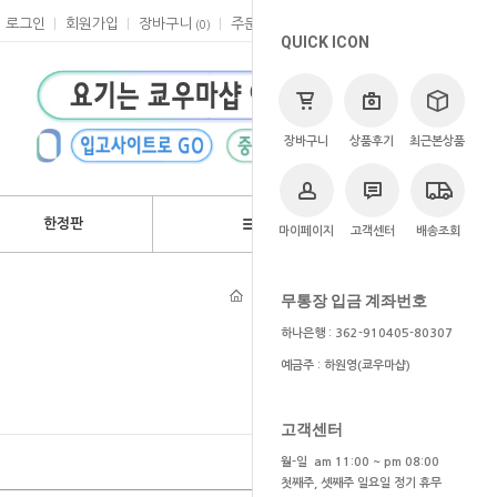
로그인
회원가입
장바구니
주문
마이페이지
고객센터
(
0
)
QUICK ICON
장바구니
상품후기
최근본상품
한정판
브랜드
마이페이지
고객센터
배송조회
>
애니
>
죠죠의 기묘한 모험
무통장 입금 계좌번호
하나은행 : 362-910405-80307
예금주 : 하원영(쿄우마샵)
고객센터
월-일 am 11:00 ~ pm 08:00
첫째주, 셋째주 일요일 정기 휴무