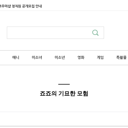
쿄우마샵 정직원 공개모집 안내
애니
미소녀
미소년
영화
게임
특촬물
죠죠의 기묘한 모험