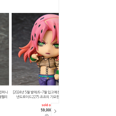
일컴퍼니
[2024년 5월 발매/6~7월 입고예정]굿스마일컴퍼니
 체펠리
넨도로이드2275 죠죠의 기묘한 모험 디아볼로
sold out
59,000
원