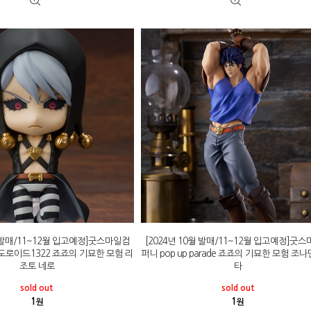
월 발매/11~12월 입고예정]굿스마일컴
[2024년 10월 발매/11~12월 입고예정]굿
도로이드1322 죠죠의 기묘한 모험 리
퍼니 pop up parade 죠죠의 기묘한 모험 조
조토 네로
타
sold out
sold out
1
1
원
원