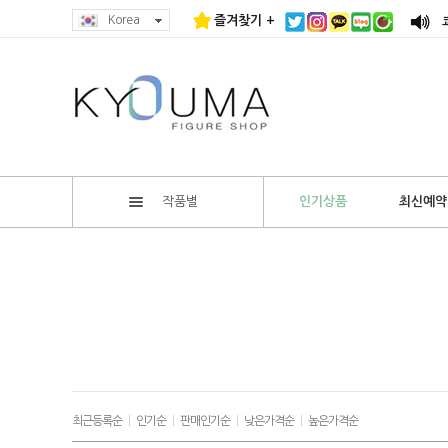
Korea
즐겨찾기 +
작품별
인기상품
최신예약
최근등록순
|
인기순
|
판매인기순
|
낮은가격순
|
높은가격순