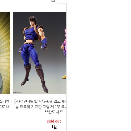
 스태츄
[2024년 4월 발매/5~6월 입고예정]메디코스 초상가
슈트로하
동 죠죠의 기묘한 모험 제 1부 죠나단 죠스타&디오
브란도 세트
sold out
1
원