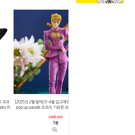
토 죠죠
[2025년 2월 발매/3~4월 입고예정]굿스마일컴퍼니
tes 피
pop up parade 죠죠의 기묘한 모험 죠르노 죠바나
sold out
1
원