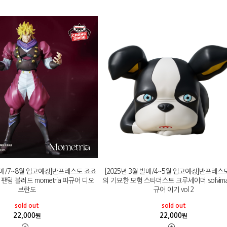
 발매/7~8월 입고예정]반프레스토 죠죠
[2025년 3월 발매/4~5월 입고예정]반프레스
팬텀 블러드 mometria 피규어 디오
의 기묘한 모험 스타더스트 크루세이더 sofvima
브란도
규어 이기 vol 2
sold out
sold out
22,000
22,000
원
원