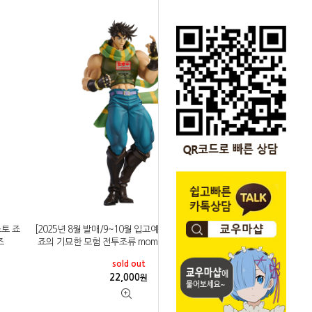
스토 죠
[2025년 8월 발매/9~10월 입고예정]반프레스토 죠
즈
죠의 기묘한 모험 전투조류 mometria 죠셉 죠스타
sold out
22,000
원