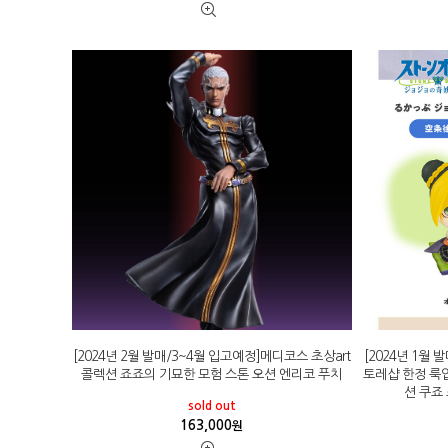
[2024년 2월 발매/3~4월 입고예정]메디코스 초상art
[2024년 1월
콜렉션 죠죠의 기묘한 모험 스톤 오션 엔리코 푸치
토레샵 한정 룩
션 쿠죠
sold out
163,000
원