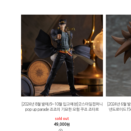
[2024년 8월 발매/9~10월 입고예정]굿스마일컴퍼니
[2024년 6월
pop up parade 죠죠의 기묘한 모험 쿠죠 죠타로
넨도로이드15
sold out
49,000
원