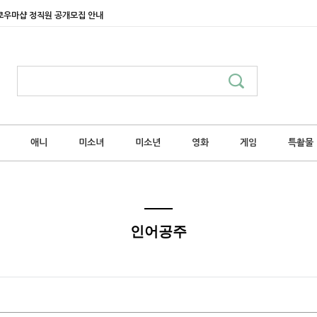
쿄우마샵 정직원 공개모집 안내
애니
미소녀
미소년
영화
게임
특촬물
인어공주