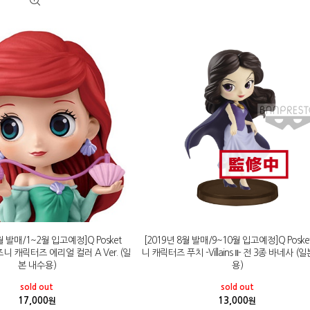
2월 발매/1~2월 입고예정]Q Posket
[2019년 8월 발매/9~10월 입고예정]Q Poske
 디즈니 캐릭터즈 에리얼 컬러 A Ver. (일
니 캐릭터즈 푸치 -Villains Ⅱ- 전 3종 바네사 (
본 내수용)
용)
sold out
sold out
17,000
13,000
원
원