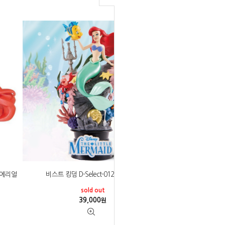
l- 에리얼
비스트 킹덤 D-Select-012 인어공주
sold out
39,000
원