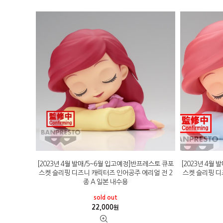
[2023년 4월 발매/5~6월 입고예정]반프레스토 큐포
[2023년 4월
스켓 슬리핑 디즈니 캐릭터즈 인어공주 에리얼 전 2
스켓 슬리핑 디
종 A 일본 내수용
sold out
22,000
원