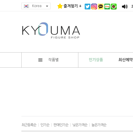
Korea
즐겨찾기 +
작품별
인기상품
최신예약
최근등록순
|
인기순
|
판매인기순
|
낮은가격순
|
높은가격순