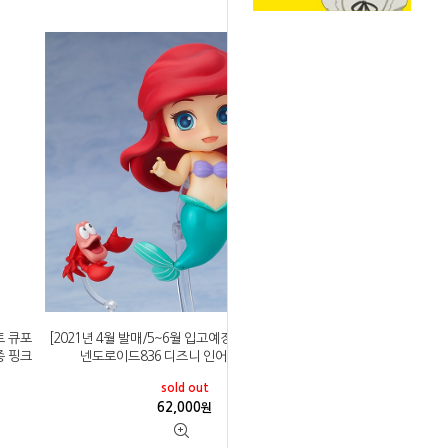
토 큐포
[2021년 4월 발매/5~6월 입고예정]굿스마일컴퍼니
종 핑크
넨도로이드836 디즈니 인어공주 에리얼
sold out
62,000
원