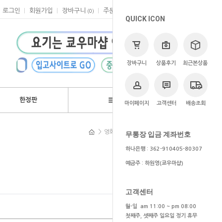
로그인
회원가입
장바구니
주문
마이페이지
고객센터
(
0
)
QUICK ICON
장바구니
상품후기
최근본상품
한정판
브랜드
마이페이지
고객센터
배송조회
>
영화
>
디즈니/픽사
>
인어공주
무통장 입금 계좌번호
하나은행 : 362-910405-80307
예금주 : 하원영(쿄우마샵)
고객센터
월-일 am 11:00 ~ pm 08:00
첫째주, 셋째주 일요일 정기 휴무