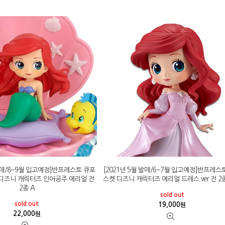
 발매/8~9월 입고예정]반프레스토 큐포
[2021년 5월 발매/6~7월 입고예정]반프레스
디즈니 캐릭터즈 인어공주 에리얼 전
스켓 디즈니 캐릭터즈 에리얼 드레스 ver 전 2
2종 A
sold out
sold out
19,000
원
22,000
원