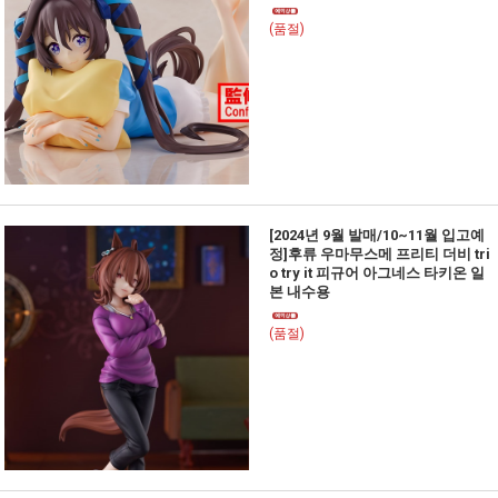
(품절)
[2024년 9월 발매/10~11월 입고예
정]후류 우마무스메 프리티 더비 tri
o try it 피규어 아그네스 타키온 일
본 내수용
(품절)