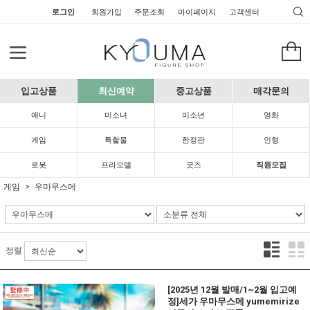
로그인
회원가입
주문조회
마이페이지
고객센터
입고상품
최신예약
중고상품
매각문의
애니
미소녀
미소년
영화
게임
특촬물
한정판
인형
로봇
프라모델
굿즈
직원모집
게임
우마무스메
정렬
[2025년 12월 발매/1~2월 입고예
정]세가 우마무스메 yumemirize