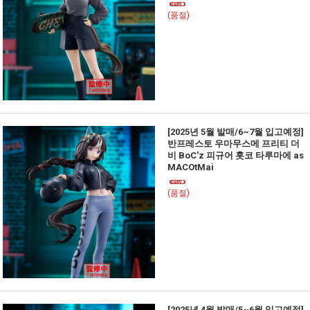
(품절)
[2025년 5월 발매/6~7월 입고예정]
반프레스토 우마무스메 프리티 더
비 BoC'z 피규어 홋코 타루마에 as
MACOtMai
(품절)
[2025년 4월 발매/5~6월 입고예정]