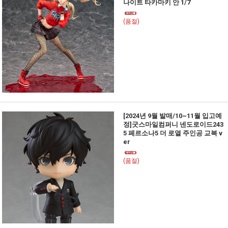
나이트 타카마키 안 1/7
(품절)
[2024년 9월 발매/10~11월 입고예
정]굿스마일컴퍼니 넨도로이드243
5 페르소나5 더 로열 주인공 교복 v
er
(품절)