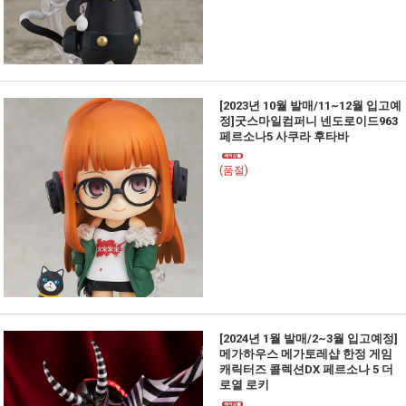
[2023년 10월 발매/11~12월 입고예
정]굿스마일컴퍼니 넨도로이드963
페르소나5 사쿠라 후타바
(품절)
[2024년 1월 발매/2~3월 입고예정]
메가하우스 메가토레샵 한정 게임
캐릭터즈 콜렉션DX 페르소나 5 더
로열 로키