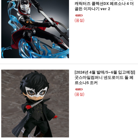
캐릭터즈 콜렉션DX 페르소나 4 더
골든 이자나기 ver 2
(품절)
[2024년 4월 발매/5~6월 입고예정]
굿스마일컴퍼니 넨도로이드 돌 페
르소나5 조커
(품절)