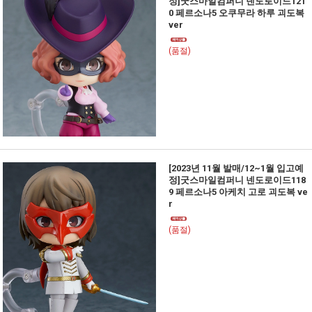
정]굿스마일컴퍼니 넨도로이드121
0 페르소나5 오쿠무라 하루 괴도복
ver
(품절)
[2023년 11월 발매/12~1월 입고예
정]굿스마일컴퍼니 넨도로이드118
9 페르소나5 아케치 고로 괴도복 ve
r
(품절)