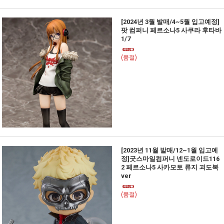
[2024년 3월 발매/4~5월 입고예정]
팟 컴퍼니 페르소나5 사쿠라 후타바
1/7
(품절)
[2023년 11월 발매/12~1월 입고예
정]굿스마일컴퍼니 넨도로이드116
2 페르소나5 사카모토 류지 괴도복
ver
(품절)