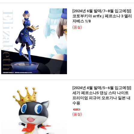
[2024년 6월 발매/7~8월 입고예정]
코토부키야 artfx j 페르소나 3 엘리
자베스 1/8
(품절)
[2024년 4월 발매/5~6월 입고예정]
세가 페르소나5 댄싱 스타 나이트
프리미엄 피규어 모르가나 일본 내
수용
(품절)