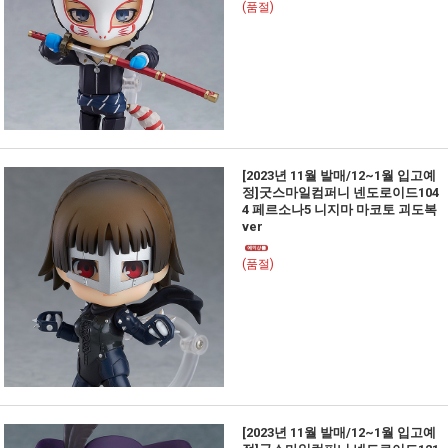
(품절)
[2023년 11월 발매/12~1월 입고예
정]굿스마일컴퍼니 넨도로이드104
4 페르소나5 니지마 마코토 괴도복
ver
(품절)
[2023년 11월 발매/12~1월 입고예