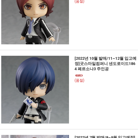
(품절)
[2022년 10월 발매/11~12월 입고예
정]굿스마일컴퍼니 넨도로이드186
4 페르소나3 주인공
(품절)
[2022년 7월 발매/8~9월 입고예정]