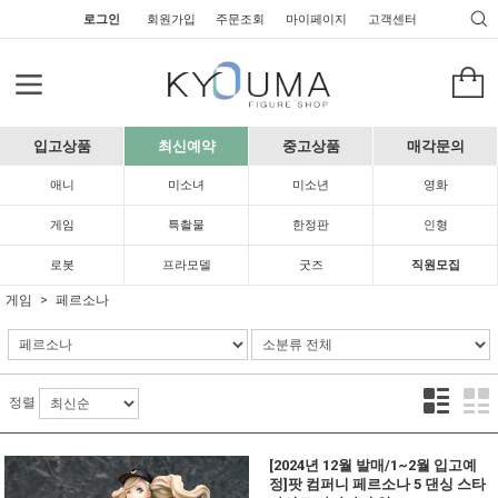
로그인
회원가입
주문조회
마이페이지
고객센터
입고상품
최신예약
중고상품
매각문의
애니
미소녀
미소년
영화
게임
특촬물
한정판
인형
로봇
프라모델
굿즈
직원모집
게임
페르소나
정렬
[2024년 12월 발매/1~2월 입고예
정]팟 컴퍼니 페르소나 5 댄싱 스타