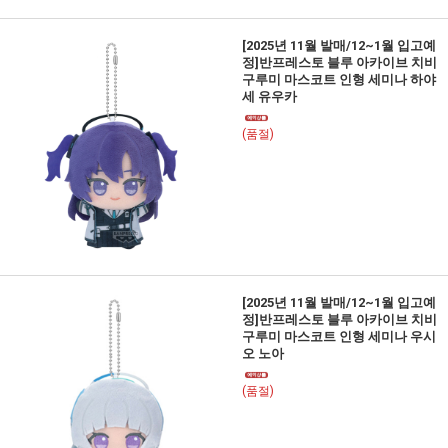
[2025년 11월 발매/12~1월 입고예
정]반프레스토 블루 아카이브 치비
구루미 마스코트 인형 세미나 하야
세 유우카
(품절)
[2025년 11월 발매/12~1월 입고예
정]반프레스토 블루 아카이브 치비
구루미 마스코트 인형 세미나 우시
오 노아
(품절)