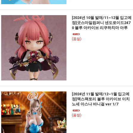
[2024년 10월 발매/11~12월 입고예
정]굿스마일컴퍼니 넨도로이드247
0 블루 아카이브 리쿠하치마 아루
(품절)
[2024년 11월 발매/12~1월 입고예
정]맥스팩토리 블루 아카이브 이치
노세 아스나 바니걸 ver 1/7
(품절)