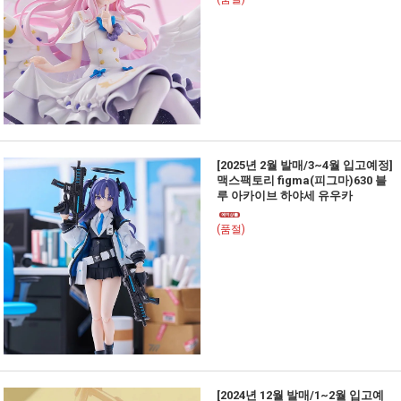
[2025년 2월 발매/3~4월 입고예정]
맥스팩토리 figma(피그마)630 블
루 아카이브 하야세 유우카
(품절)
[2024년 12월 발매/1~2월 입고예