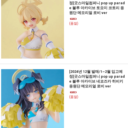
정]굿스마일컴퍼니 pop up parad
e 블루 아카이브 토요미 코토리 응
원단 메모리얼 로비 ver
(품절)
[2024년 12월 발매/1~2월 입고예
정]굿스마일컴퍼니 pop up parad
e 블루 아카이브 네코즈카 히비키
응원단 메모리얼 로비 ver
(품절)