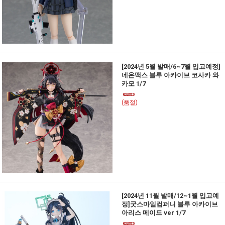
[2024년 5월 발매/6~7월 입고예정]
네온맥스 블루 아카이브 코사카 와
카모 1/7
(품절)
[2024년 11월 발매/12~1월 입고예
정]굿스마일컴퍼니 블루 아카이브
아리스 메이드 ver 1/7