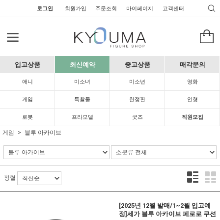
로그인
회원가입
주문조회
마이페이지
고객센터
입고상품
최신예약
중고상품
매각문의
애니
미소녀
미소년
영화
게임
특촬물
한정판
인형
로봇
프라모델
굿즈
직원모집
게임
블루 아카이브
정렬
[2025년 12월 발매/1~2월 입고예
정]세가 블루 아카이브 페로로 쿠션