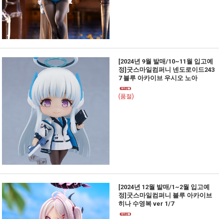
[2024년 9월 발매/10~11월 입고예
정]굿스마일컴퍼니 넨도로이드243
7 블루 아카이브 우시오 노아
(품절)
[2024년 12월 발매/1~2월 입고예
정]굿스마일컴퍼니 블루 아카이브
히나 수영복 ver 1/7