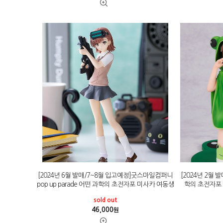
[2024년 6월 발매/7~8월 입고예정]굿스마일컴퍼니
[2024년 2월
pop up parade 어떤 과학의 초전자포 미사카 여동생
학의 초전자포 
sold out
46,000
원