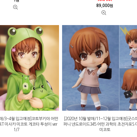
1
원
89,000
원
 발매/3~4월 입고예정]코토부키야 어떤
[2020년 10월 발매/11~12월 입고예정]굿
T 미사카 미코토 게코타 투성이 ver
퍼니 넨도로이드345 어떤 과학의 초전자포S
1/7
미코토