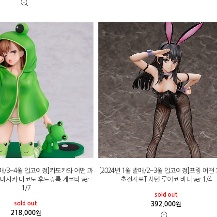
 발매/3~4월 입고예정]카도카와 어떤 과
[2024년 1월 발매/2~3월 입고예정]프링 어떤
미사카 미코토 후드☆룩 게코타 ver
초전자포T 사텐 루이코 바니 ver 1/4
1/7
sold out
sold out
392,000
원
218,000
원