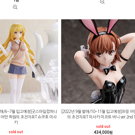
1
원
 발매/6~7월 입고예정]굿스마일컴퍼니
[2022년 9월 발매/10~11월 입고예정]프링 
rade 어떤 학원의 초전자포T 쇼쿠호 미사
의 초전자포T 미사카 미코토 바니 ver 2nd 1
키
sold out
sold out
434,000
원