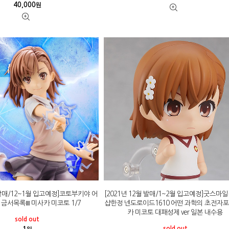
40,000
원
월 발매/12~1월 입고예정]코토부키야 어
[2021년 12월 발매/1~2월 입고예정]굿스마
 금서목록Ⅲ 미사카 미코토 1/7
샵한정 넨도로이드1610 어떤 과학의 초전자포
카 미코토 대패성제 ver 일본 내수용
sold out
sold out