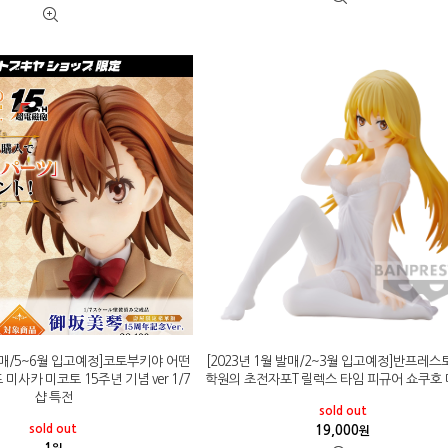
 발매/5~6월 입고예정]코토부키야 어떤
[2023년 1월 발매/2~3월 입고예정]반프레스
미사카 미코토 15주년 기념 ver 1/7
학원의 초전자포T 릴렉스 타임 피규어 쇼쿠호
샵 특전
sold out
sold out
19,000
원