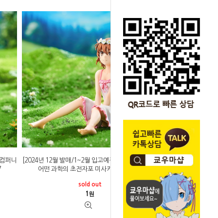
일컴퍼니
[2024년 12월 발매/1~2월 입고예정]굿스마일컴퍼니
7
어떤 과학의 초전자포 미사카 미코토 1/7
sold out
1
원