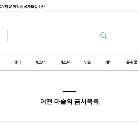
쿄우마샵 정직원 공개모집 안내
애니
미소녀
미소년
영화
게임
특촬물
어떤 마술의 금서목록