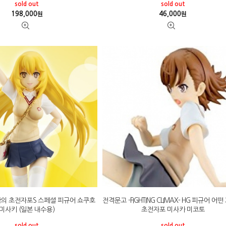
sold out
sold out
198,000
46,000
원
원
과학의 초전자포S 스페셜 피규어 쇼쿠호
전격문고 -FIGHTING CLIMAX- HG 피규어 어
미사키 (일본 내수용)
초전자포 미사카 미코토
sold out
sold out