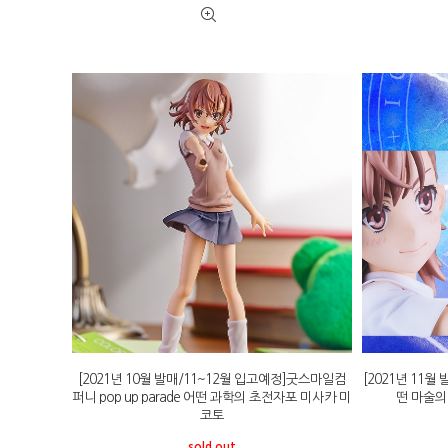
[2021년 10월 발매/11~12월 입고예정]굿스마일컴
[2021년 11
퍼니 pop up parade 어떤 과학의 초전자포 미사카 미
떤 마술의
코토
sold out