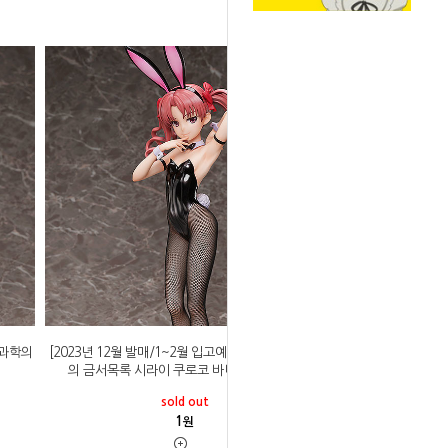
 과학의
[2023년 12월 발매/1~2월 입고예정]프링 어떤 마술
의 금서목록 시라이 쿠로코 바니 ver 2nd 1/4
sold out
1
원