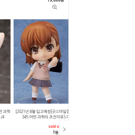
19,000
원
어떤 과학
[2021년 8월 입고예정]굿스마일컴퍼니 넨도로이드
/4
345 어떤 과학의 초전자포S 미사카 미코토
sold out
1
원