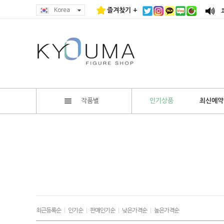
Korea
즐겨찾기 +
작품별
인기상품
최신예약
최근등록순
|
인기순
|
판매인기순
|
낮은가격순
|
높은가격순