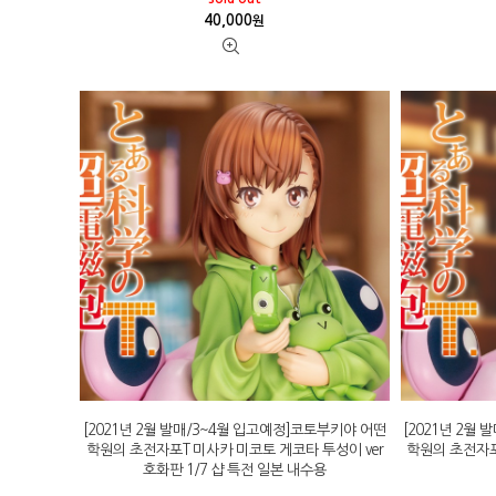
40,000
원
[2021년 2월 발매/3~4월 입고예정]코토부키야 어떤
[2021년 2월
학원의 초전자포T 미사카 미코토 게코타 투성이 ver
학원의 초전자포
호화판 1/7 샵 특전 일본 내수용