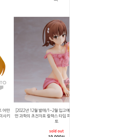
토 어떤
[2022년 12월 발매/1~2월 입고예정]반프레스토 어
 미사키
떤 과학의 초전자포 릴렉스 타임 피규어 미사카 미코
토
sold out