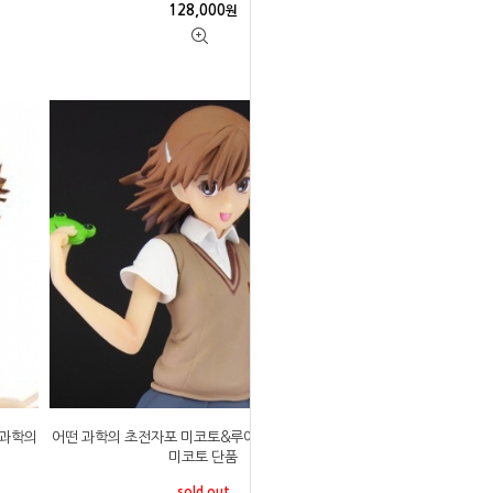
128,000
원
떤 과학의
어떤 과학의 초전자포 미코토&루이코 피규어 미사카
미코토 단품
sold out