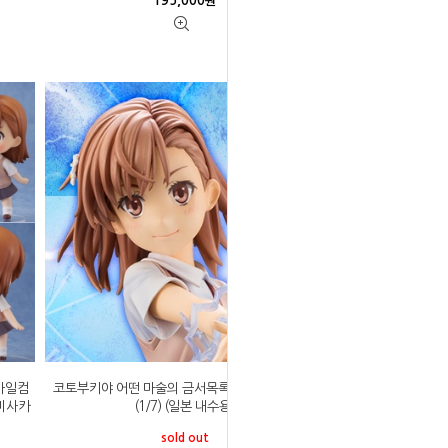
195,000
원
스마일컴
코토부키야 어떤 마술의 금서목록Ⅲ 미사카 미코토
 미사카
(1/7) (일본 내수용)
sold out