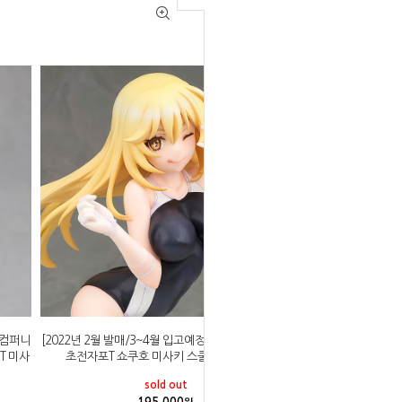
일컴퍼니
[2022년 2월 발매/3~4월 입고예정]알터 어떤 학원의
T 미사
초전자포T 쇼쿠호 미사키 스쿨미즈 ver 1/7
sold out