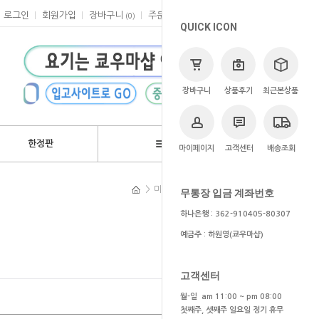
로그인
회원가입
장바구니
주문
마이페이지
고객센터
(
0
)
QUICK ICON
장바구니
상품후기
최근본상품
한정판
브랜드
마이페이지
고객센터
배송조회
>
미소녀
>
어떤 마술의 금서목록
무통장 입금 계좌번호
하나은행 : 362-910405-80307
예금주 : 하원영(쿄우마샵)
고객센터
월-일 am 11:00 ~ pm 08:00
첫째주, 셋째주 일요일 정기 휴무