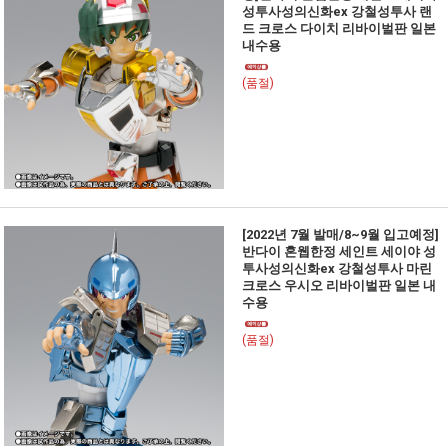
성투사성의신화ex 강철성투사 랜
드 크로스 다이치 리바이벌판 일본
내수용
(품절)
[2022년 7월 발매/8~9월 입고예정]
반다이 혼웹한정 세인트 세이야 성
투사성의신화ex 강철성투사 마린
크로스 우시오 리바이벌판 일본 내
수용
(품절)