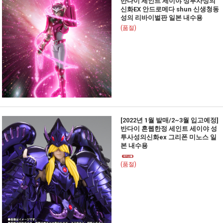
반다이 세인트 세이야 성투사성의
신화EX 안드로메다 shun 신생청동
성의 리바이벌판 일본 내수용
(품절)
[2022년 1월 발매/2~3월 입고예정]
반다이 혼웹한정 세인트 세이야 성
투사성의신화ex 그리폰 미노스 일
본 내수용
(품절)