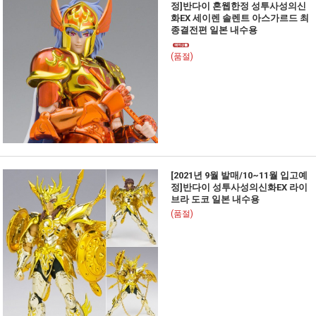
정]반다이 혼웹한정 성투사성의신
화EX 세이렌 솔렌트 아스가르드 최
종결전편 일본 내수용
(품절)
[2021년 9월 발매/10~11월 입고예
정]반다이 성투사성의신화EX 라이
브라 도코 일본 내수용
(품절)