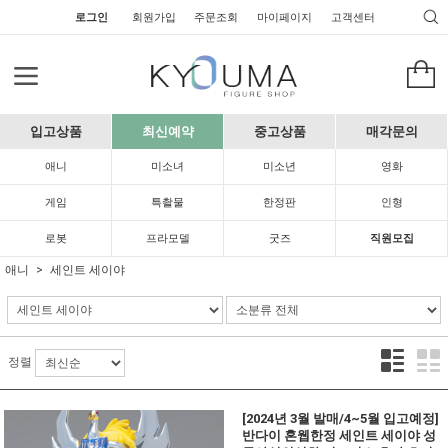
로그인
회원가입
주문조회
마이페이지
고객센터
입고상품
최신예약
중고상품
매각문의
애니
미소녀
미소년
영화
게임
특촬물
한정판
인형
로봇
프라모델
굿즈
직원모집
애니
세인트 세이야
정렬
[2024년 3월 발매/4~5월 입고예정]
반다이 혼웹한정 세인트 세이야 성