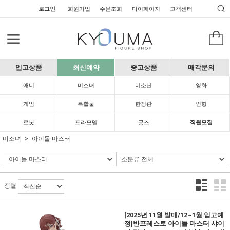
로그인
회원가입
주문조회
마이페이지
고객센터
입고상품
최신예약
중고상품
매각문의
애니
미소녀
미소년
영화
게임
특촬물
한정판
인형
로봇
프라모델
굿즈
직원모집
미소녀
아이돌 마스터
정렬
[2025년 11월 발매/12~1월 입고예
정]반프레스토 아이돌 마스터 샤이