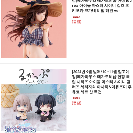
정]메가하우스 메가토레샵 한정 luc
rea 아이돌 마스터 샤이니 걸즈 츠
키오카 코가네 비밥 해안 ver
(품절)
[2024년 9월 발매/10~11월 입고예
정]메가하우스 메가토레샵 한정 룩
업 시리즈 아이돌 마스터 샤이니 컬
러즈 세리자와 아사히&마유즈미 후
유코 세트 샵 특전
(품절)