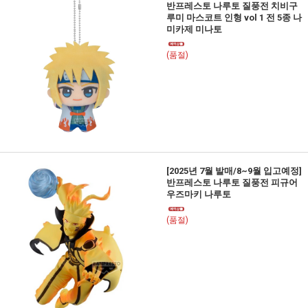
반프레스토 나루토 질풍전 치비구
루미 마스코트 인형 vol 1 전 5종 나
미카제 미나토
(품절)
[2025년 7월 발매/8~9월 입고예정]
반프레스토 나루토 질풍전 피규어
우즈마키 나루토
(품절)