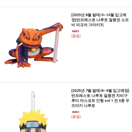
[2025년 8월 발매/9~10월 입고예
정]반프레스토 나루토 질풍전 소프
비 피규어 가마키치
(품절)
[2025년 7월 발매/8~9월 입고예정]
반프레스토 나루토 질풍전 치비구
루미 마스코트 인형 vol 1 전 5종 우
즈마키 나루토
(품절)