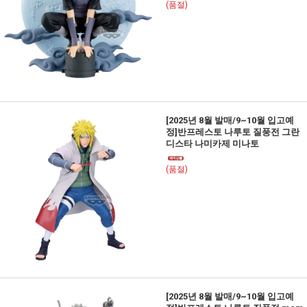
(품절)
[2025년 8월 발매/9~10월 입고예
정]반프레스토 나루토 질풍전 그란
디스타 나미카제 미나토
(품절)
[2025년 8월 발매/9~10월 입고예