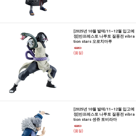
[2025년 10월 발매/11~12월 입고예
정]반프레스토 나루토 질풍전 vibra
tion stars 오로치마루
(품절)
[2025년 10월 발매/11~12월 입고예
정]반프레스토 나루토 질풍전 vibra
tion stars 센쥬 토비라마
(품절)