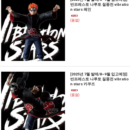
반프레스토 나루토 질풍전 vibratio
n stars 페인
(품절)
[2025년 7월 발매/8~9월 입고예정]
반프레스토 나루토 질풍전 vibratio
n stars 카쿠즈
(품절)