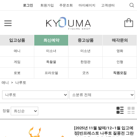
로그인
회원가입
주문조회
마이페이지
고객센터
입고상품
최신예약
중고상품
매각문의
애니
미소녀
미소년
영화
게임
특촬물
한정판
인형
로봇
프라모델
굿즈
직원모집
애니
나루토
정렬
[2025년 11월 발매/12~1월 입고예
정]반프레스토 나루토 질풍전 그란