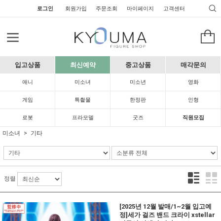
로그인
회원가입
주문조회
마이페이지
고객센터
입고상품
최신예약
중고상품
매각문의
애니
미소녀
미소년
영화
게임
특촬물
한정판
인형
로봇
프라모델
굿즈
직원모집
미소녀
기타
정렬
[2025년 12월 발매/1~2월 입고예
정]세가 걸즈 밴드 크라이 xstellar