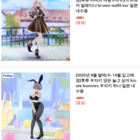
정]후류 마녀의 여행 trio try it 피규
어 일레이나 brown outfit ver 일본
내수용
(품절)
[2025년 8월 발매/9~10월 입고예
정]후류 우자키 양은 놀고 싶어 bic
ute bunnies 우자키 하나 일본 내
수용
(품절)