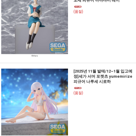
노세 피규어 아야나미 레이
(품절)
[2025년 11월 발매/12~1월 입고예
정]세가 서머 포켓츠 yumemirize
피규어 나루세 시로하
(품절)