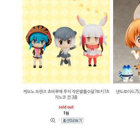
케모노 프렌즈 쵸비루메 푸치 작은발톱수달?토키?츠
넨도로이드752
치노코 전 3종
sold out
1
원