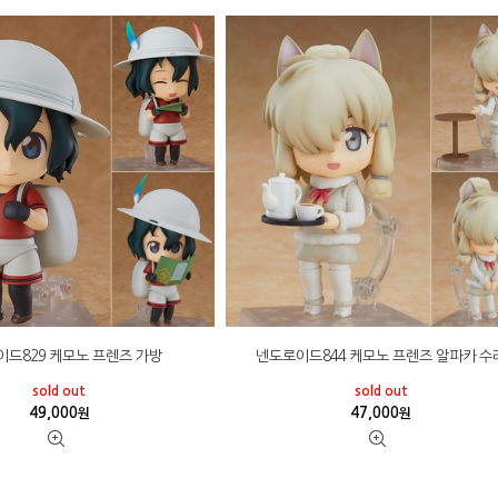
드829 케모노 프렌즈 가방
넨도로이드844 케모노 프렌즈 알파카 수
sold out
sold out
49,000
47,000
원
원