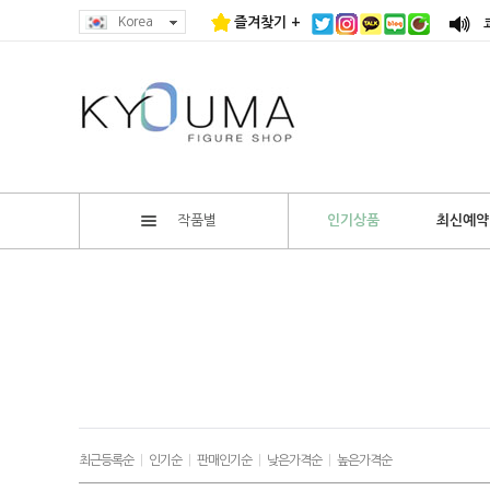
Korea
즐겨찾기 +
작품별
인기상품
최신예약
최근등록순
|
인기순
|
판매인기순
|
낮은가격순
|
높은가격순