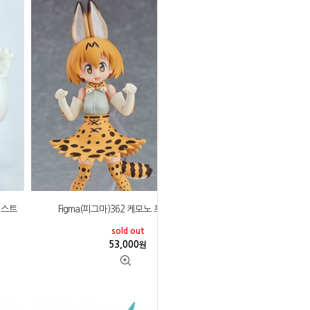
비스트
Figma(피그마)362 케모노 프렌즈 서벌
sold out
53,000
원