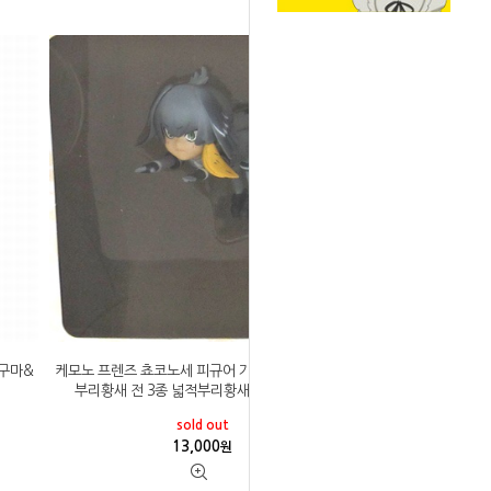
구마&
케모노 프렌즈 쵸코노세 피규어 가방&따오기&넓적
부리황새 전 3종 넓적부리황새 (일본 내수용)
sold out
13,000
원