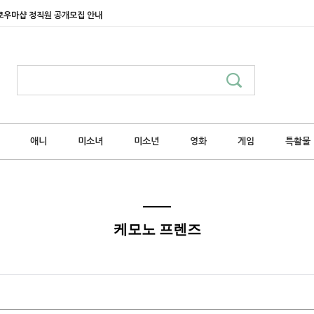
쿄우마샵 정직원 공개모집 안내
애니
미소녀
미소년
영화
게임
특촬물
케모노 프렌즈