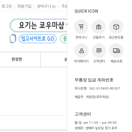
로그인
회원가입
장바구니
주문
마이페이지
고객센터
(
0
)
QUICK ICON
장바구니
상품후기
최근본상품
한정판
브랜드
마이페이지
고객센터
배송조회
>
애니
>
케모노 프렌즈
무통장 입금 계좌번호
하나은행 : 362-910405-80307
예금주 : 하원영(쿄우마샵)
고객센터
월-일 am 11:00 ~ pm 08:00
첫째주, 셋째주 일요일 정기 휴무