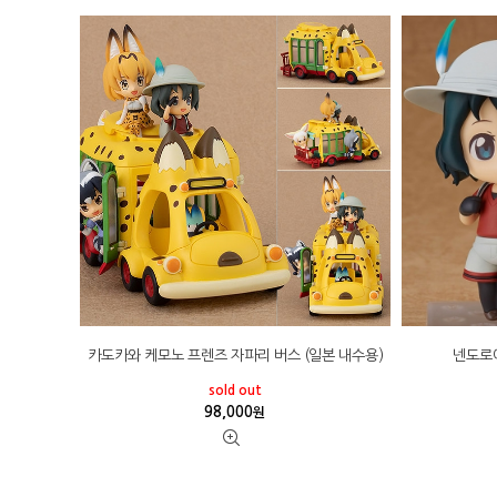
카도카와 케모노 프렌즈 자파리 버스 (일본 내수용)
넨도로이
sold out
98,000
원