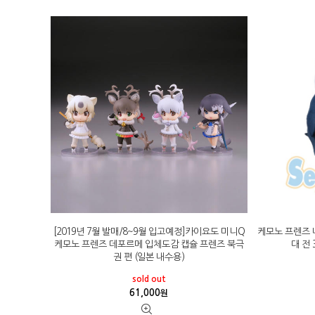
[2019년 7월 발매/8~9월 입고예정]카이요도 미니Q
케모노 프렌즈
케모노 프렌즈 데포르메 입체도감 캡슐 프렌즈 북극
대 전
권 편 (일본 내수용)
sold out
61,000
원