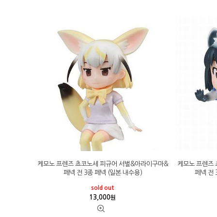
케모노 프렌즈 쵸코노세 피규어 서벌&아라이구마&
케모노 프렌즈
페넥 전 3종 페넥 (일본 내수용)
페넥 전 
sold out
13,000
원