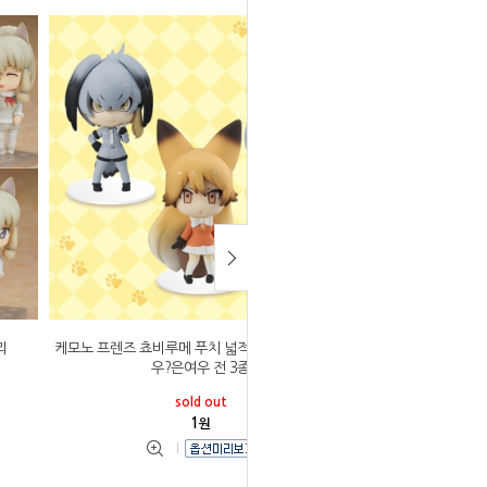
리
케모노 프렌즈 쵸비루메 푸치 넓적부리황새?북방여
우?은여우 전 3종
sold out
1
원