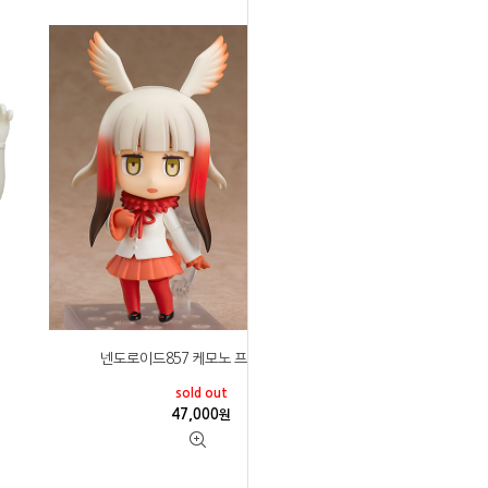
넨도로이드857 케모노 프렌즈 토키
sold out
47,000
원