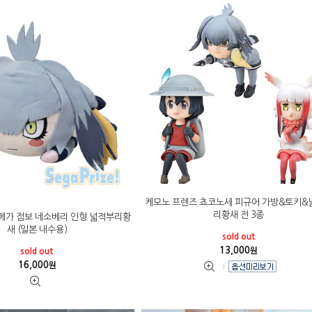
케모노 프렌즈 쵸코노세 피규어 가방&토키&
리황새 전 3종
메가 점보 네소베리 인형 넓적부리황
새 (일본 내수용)
sold out
13,000
원
sold out
16,000
원