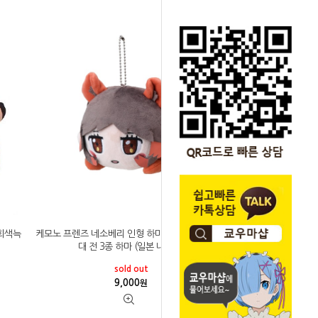
케모노 프렌즈 네소베리 인형 하마&재규어&회색늑
회색늑
대 전 3종 하마 (일본 내수용)
sold out
9,000
원