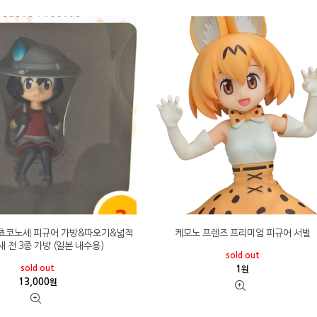
 쵸코노세 피규어 가방&따오기&넓적
케모노 프렌즈 프리미엄 피규어 서벌
 전 3종 가방 (일본 내수용)
sold out
sold out
1
원
13,000
원