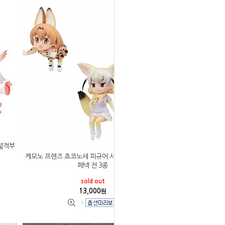
넓적부
케모노 프렌즈 쵸코노세 피규어 서벌&아라이구마&
페넥 전 3종
sold out
13,000
원