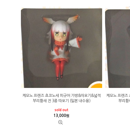
케모노 프렌즈 쵸코노세 피규어 가방&따오기&넓적
케모노 프렌즈
부리황새 전 3종 따오기 (일본 내수용)
부리황새
sold out
13,000
원