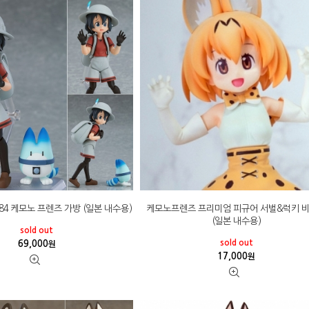
384 케모노 프렌즈 가방 (일본 내수용)
케모노프렌즈 프리미엄 피규어 서벌&럭키 
(일본 내수용)
sold out
sold out
69,000
원
17,000
원