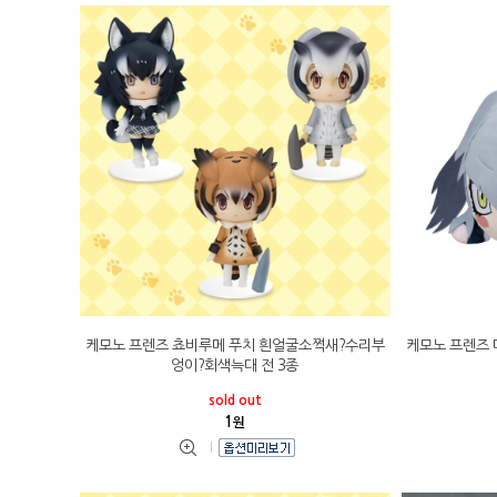
케모노 프렌즈 쵸비루메 푸치 흰얼굴소쩍새?수리부
케모노 프렌즈 
엉이?회색늑대 전 3종
sold out
1
원