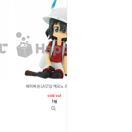
해피복권 LAST상 케모노 프렌즈 가방
sold out
1
원