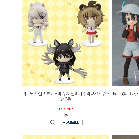
케모노 프렌즈 쵸비루메 푸치 알파카 수리?사자?무스
Figma(피그마)
전 3종
sold out
1
원