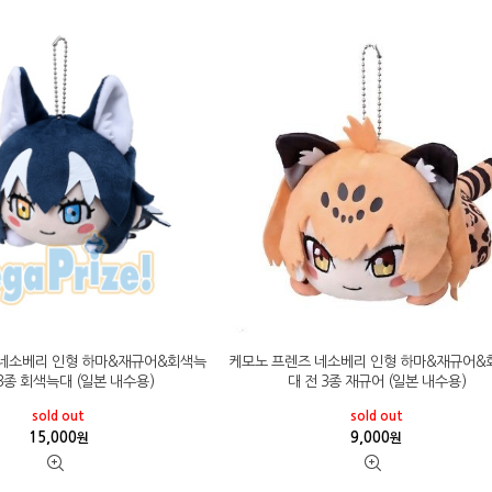
 네소베리 인형 하마&재규어&회색늑
케모노 프렌즈 네소베리 인형 하마&재규어&
 3종 회색늑대 (일본 내수용)
대 전 3종 재규어 (일본 내수용)
sold out
sold out
15,000
9,000
원
원