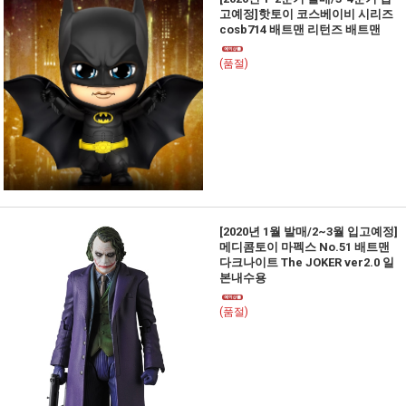
고예정]핫토이 코스베이비 시리즈
cosb714 배트맨 리턴즈 배트맨
(품절)
[2020년 1월 발매/2~3월 입고예정]
메디콤토이 마펙스 No.51 배트맨
다크나이트 The JOKER ver2.0 일
본내수용
(품절)