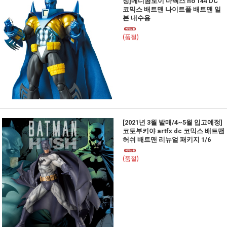
정]메디콤토이 마펙스 no 144 DC
코믹스 배트맨 나이트폴 배트맨 일
본 내수용
(품절)
[2021년 3월 발매/4~5월 입고예정]
코토부키야 artfx dc 코믹스 배트맨
허쉬 배트맨 리뉴얼 패키지 1/6
(품절)