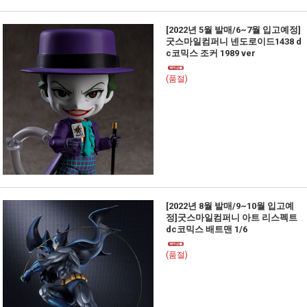
[2022년 5월 발매/6~7월 입고예정]
굿스마일컴퍼니 넨도로이드1438 d
c코믹스 조커 1989 ver
(품절)
[2022년 8월 발매/9~10월 입고예
정]굿스마일컴퍼니 아트 리스펙트
dc코믹스 배트맨 1/6
(품절)