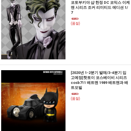
코토부키야 샵 한정 DC 코믹스 이케
맨 시리즈 조커 리미티드 에디션 1/
7
(품절)
[2020년 1-2분기 발매/3-4분기 입
고예정]핫토이 코스베이비 시리즈
cosb711 배트맨 1989 배트맨과 배
트모빌
(품절)