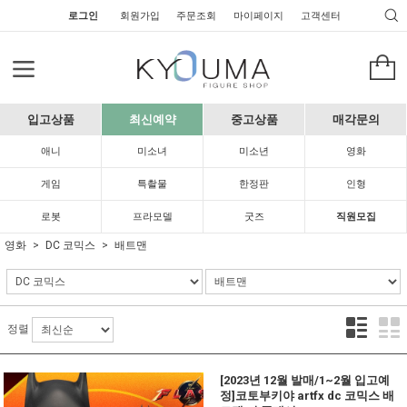
로그인
회원가입
주문조회
마이페이지
고객센터
입고상품
최신예약
중고상품
매각문의
애니
미소녀
미소년
영화
게임
특촬물
한정판
인형
로봇
프라모델
굿즈
직원모집
영화
DC 코믹스
배트맨
정렬
[2023년 12월 발매/1~2월 입고예
정]코토부키야 artfx dc 코믹스 배