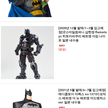
[2020년 12월 발매/1~2월 입고예
정]굿스마일컴퍼니 샵한정 flameto
ys 히토카라쿠리 배트맨 아캄 나이
트 일본 내수용
(품절)
[2021년 5월 발매/6~7월 입고예정]
메디콤토이 마펙스 no 137 DC코믹
스 배트맨 더 뉴 배트맨 어드벤처스
ver 일본 내수용