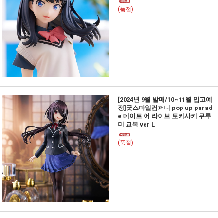
(품절)
[2024년 9월 발매/10~11월 입고예
정]굿스마일컴퍼니 pop up parad
e 데이트 어 라이브 토키사키 쿠루
미 교복 ver L
(품절)