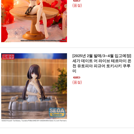
(품절)
[2025년 2월 발매/3~4월 입고예정]
세가 데이트 어 라이브 테르마이 온
천 유토피아 피규어 토키사키 쿠루
미
(품절)