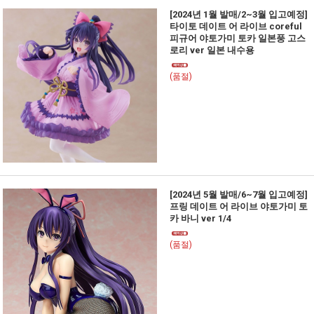
[2024년 1월 발매/2~3월 입고예정]
타이토 데이트 어 라이브 coreful
피규어 야토가미 토카 일본풍 고스
로리 ver 일본 내수용
(품절)
[2024년 5월 발매/6~7월 입고예정]
프링 데이트 어 라이브 야토가미 토
카 바니 ver 1/4
(품절)