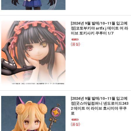
[2024년 9월 발매/10~11월 입고예
정]코토부키야 artfx j 데이트 어 라
이브 토키사키 쿠루미 1/7
(품절)
[2024년 9월 발매/10~11월 입고예
정]굿스마일컴퍼니 넨도로이드243
2 데이트 어 라이브 호시미야 무쿠
로
(품절)