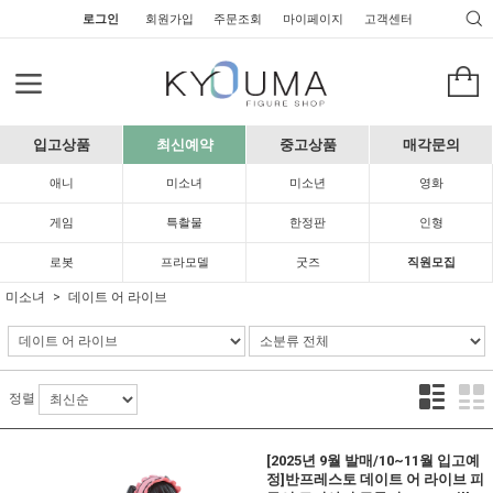
로그인
회원가입
주문조회
마이페이지
고객센터
입고상품
최신예약
중고상품
매각문의
애니
미소녀
미소년
영화
게임
특촬물
한정판
인형
로봇
프라모델
굿즈
직원모집
미소녀
데이트 어 라이브
정렬
[2025년 9월 발매/10~11월 입고예
정]반프레스토 데이트 어 라이브 피