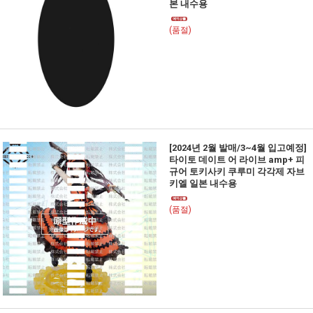
본 내수용
(품절)
[2024년 2월 발매/3~4월 입고예정]
타이토 데이트 어 라이브 amp+ 피
규어 토키사키 쿠루미 각각제 자브
키엘 일본 내수용
(품절)