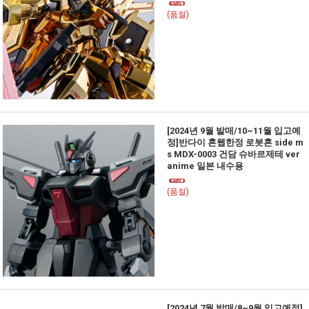
(품절)
[2024년 9월 발매/10~11월 입고예
정]반다이 혼웹한정 로봇혼 side m
s MDX-0003 건담 슈바르제테 ver
anime 일본 내수용
(품절)
[2024년 7월 발매/8~9월 입고예정]