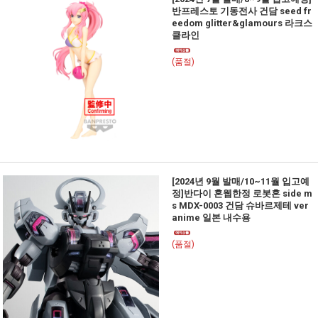
반프레스토 기동전사 건담 seed fr
eedom glitter&glamours 라크스
클라인
(품절)
[2024년 9월 발매/10~11월 입고예
정]반다이 혼웹한정 로봇혼 side m
s MDX-0003 건담 슈바르제테 ver
anime 일본 내수용
(품절)