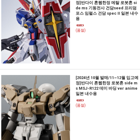
정]반다이 혼웹한정 메탈 로봇혼 si
de ms 기동전사 건담seed 프리덤
포스 임펄스 건담 spec II 일본 내수
용
(품절)
[2024년 10월 발매/11~12월 입고예
정]반다이 혼웹한정 로봇혼 side m
s MSJ-R122 데미 바딩 ver anime
일본 내수용
(품절)