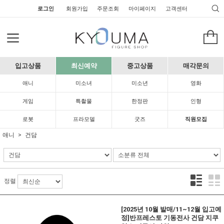
로그인
회원가입
주문조회
마이페이지
고객센터
입고상품
최신예약
중고상품
매각문의
애니
미소녀
미소년
영화
게임
특촬물
한정판
인형
로봇
프라모델
굿즈
직원모집
애니
건담
정렬
[2025년 10월 발매/11~12월 입고예
정]반프레스토 기동전사 건담 지쿠