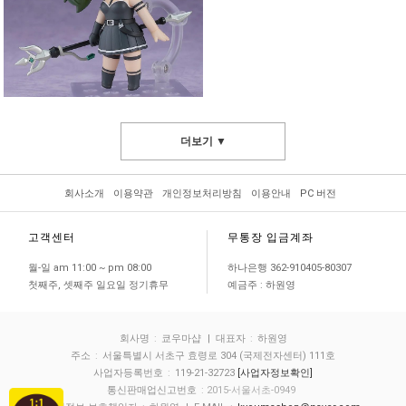
더보기 ▼
회사소개
이용약관
개인정보처리방침
이용안내
PC 버전
고객센터
무통장 입금계좌
월-일 am 11:00 ~ pm 08:00
하나은행 362-910405-80307
첫째주, 셋째주 일요일 정기휴무
예금주 : 하원영
회사명
:
쿄우마샵
| 대표자
:
하원영
주소
:
서울특별시 서초구 효령로 304 (국제전자센터) 111호
사업자등록번호
:
119-21-32723
[사업자정보확인]
통신판매업신고번호
: 2015-서울서초-0949