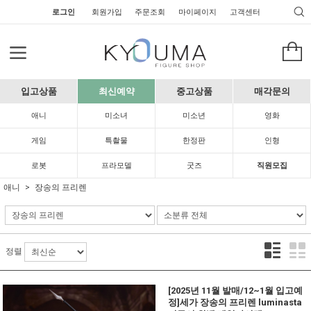
로그인
회원가입
주문조회
마이페이지
고객센터
입고상품
최신예약
중고상품
매각문의
애니
미소녀
미소년
영화
게임
특촬물
한정판
인형
로봇
프라모델
굿즈
직원모집
애니
장송의 프리렌
정렬
[2025년 11월 발매/12~1월 입고예
정]세가 장송의 프리렌 luminasta