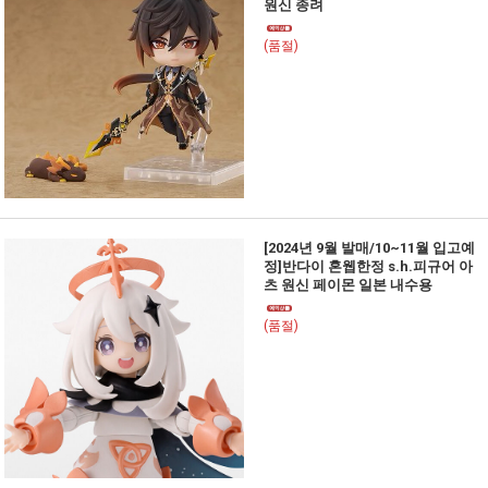
원신 종려
(품절)
[2024년 9월 발매/10~11월 입고예
정]반다이 혼웹한정 s.h.피규어 아
츠 원신 페이몬 일본 내수용
(품절)