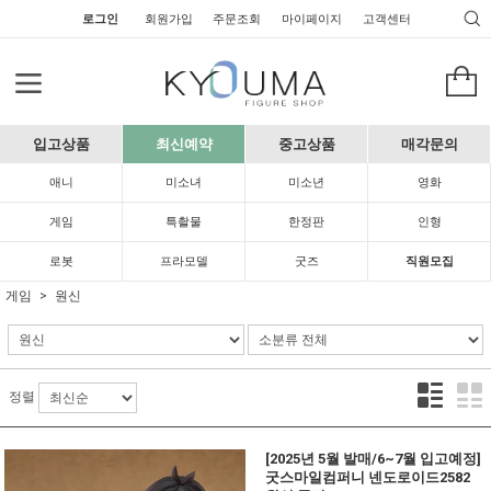
로그인
회원가입
주문조회
마이페이지
고객센터
입고상품
최신예약
중고상품
매각문의
애니
미소녀
미소년
영화
게임
특촬물
한정판
인형
로봇
프라모델
굿즈
직원모집
게임
원신
정렬
[2025년 5월 발매/6~7월 입고예정]
굿스마일컴퍼니 넨도로이드2582