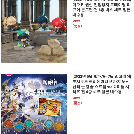
미호요 원신 전장영자 트레이딩 피
규어 몬드편 전 6종 박스 세트 일본
내수용
(품절)
[2022년 5월 발매/6~7월 입고예정]
부시로드 크리에이티브 가챠 원신
신의 눈 캡슐 스트랩 vol 2 리월 시
리즈 전 6종 세트 일본 내수용
(품절)