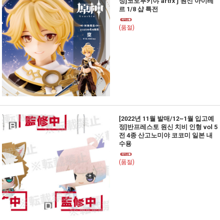
정]코토부키야 artfx j 원신 아이테
르 1/8 샵 특전
(품절)
[2022년 11월 발매/12~1월 입고예
정]반프레스토 원신 치비 인형 vol 5
전 4종 산고노미야 코코미 일본 내
수용
(품절)