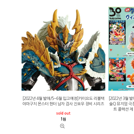
[2022년 4월 발매/5~6월 입고예정]카이요도 리볼텍
[2022년 3월
야마구치 몬스터 헌터 남자 검사 진오우 장비 시리즈
슐Q 뮤지엄 극
트 콜렉션 제
sold out
1
원