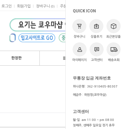
로그인
회원가입
장바구니
주문
마이페이지
고객센터
(
0
)
QUICK ICON
장바구니
상품후기
최근본상품
한정판
브랜드
마이페이지
고객센터
배송조회
>
브랜드
>
카이요도
무통장 입금 계좌번호
하나은행 : 362-910405-80307
예금주 : 하원영(쿄우마샵)
고객센터
월-일 am 11:00 ~ pm 08:00
첫째주, 셋째주 일요일 정기 휴무