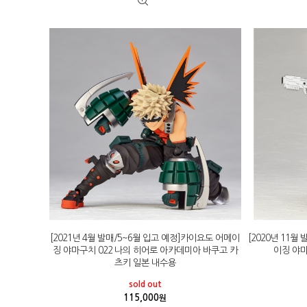
[2021년 4월 발매/5~6월 입고 예정]카이요도 어메이
[2020년 11월
징 야마구치 022 나의 히어로 아카데미아 바쿠고 카
이징 야마
츠키 일본 내수용
sold out
115,000
원