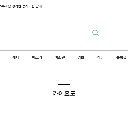
쿄우마샵 정직원 공개모집 안내
애니
미소녀
미소년
영화
게임
특촬물
카이요도