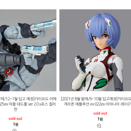
 발매/12~1월 입고 예정]카이요도 어메
[2021년 8월 발매/9~10월 입고예정]카이요
5ex 마블 데드풀 ver 2.0 x포스 컬러
게리온 에볼루션 ev-022ex 아야나미 레이(
판
sold out
sold out
1
원
1
원