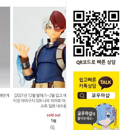
 에반게
[2021년 12월 발매/1~2월 입고 예정]카이요도 어메
이징 야마구치 026 나의 히어로 아카데미아 토도로키
쇼토 일본 내수용
sold out
1
원