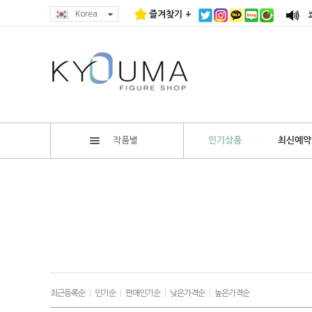
Korea
즐겨찾기 +
작품별
인기상품
최신예약
최근등록순
|
인기순
|
판매인기순
|
낮은가격순
|
높은가격순