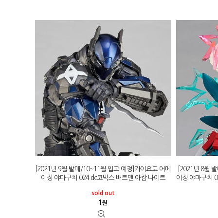
[2021년 9월 발매/10~11월 입고 예정]카이요도 어메
[2021년 8월
이징 야마구치 024 dc코믹스 배트맨 아캄 나이트
이징 야마구치 
sold out
1
원