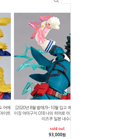
요도 어메
[2020년 8월 발매/9~10월 입고 예정]카이요도 어메
올마이트
이징 야마구치 018 나의 히어로 아카데미아 미도리야
이즈쿠 일본 내수용
sold out
93,000
원