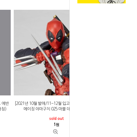
도 에반
[2021년 10월 발매/11~12월 입고 예정]카이요도 어
가칭)
메이징 야마구치 025 마블 데드풀 ver 2.0
sold out
1
원