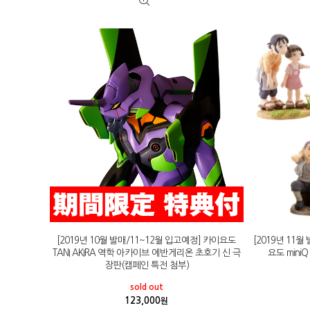
[2019년 10월 발매/11~12월 입고예정] 카이요도
[2019년 11월
TANI AKIRA 역학 아카이브 에반게리온 초호기 신 극
요도 min
장판(캠페인 특전 첨부)
sold out
123,000
원