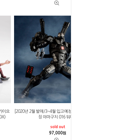
]카이요
[2020년 2월 발매/3~4월 입고예정] 카이요도 어메이
OX)
징 야마구치 016 워머신
sold out
97,000
원