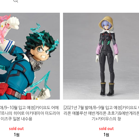
 발매/9~10월 입고 예정]카이요도 어메
[2021년 7월 발매/8~9월 입고 예정]카이요도
018 나의 히어로 아카데미아 미도리야
리온 에볼루션 에반게리온 초호기&에반게리온
이즈쿠 일본 내수용
기+카이우스의 창
sold out
sold out
1
1
원
원