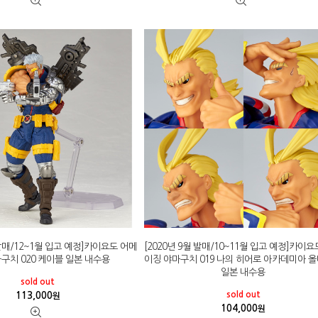
 발매/12~1월 입고 예정]카이요도 어메
[2020년 9월 발매/10~11월 입고 예정]카이
구치 020 케이블 일본 내수용
이징 야마구치 019 나의 히어로 아카데미아 
일본 내수용
sold out
sold out
113,000
원
104,000
원