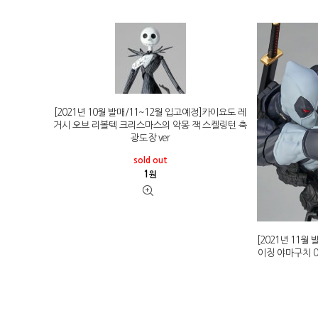
[2021년 10월 발매/11~12월 입고예정]카이요도 레
거시 오브 리볼텍 크리스마스의 악몽 잭 스켈링턴 축
광도장 ver
sold out
1
원
[2021년 11월
이징 야마구치 02