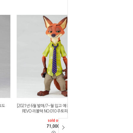
이요도
[2021년 6월 발매/7~월 입고 예정]카이요도 무비
REVO 리볼텍 NO.010 주토피아 닉 와일드
sold out
71,000
원