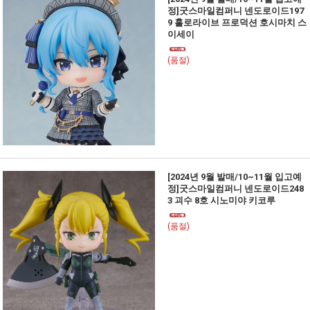
정]굿스마일컴퍼니 넨도로이드197
9 홀로라이브 프로덕션 호시마치 스
이세이
(품절)
[2024년 9월 발매/10~11월 입고예
정]굿스마일컴퍼니 넨도로이드248
3 괴수 8호 시노미야 키코루
(품절)