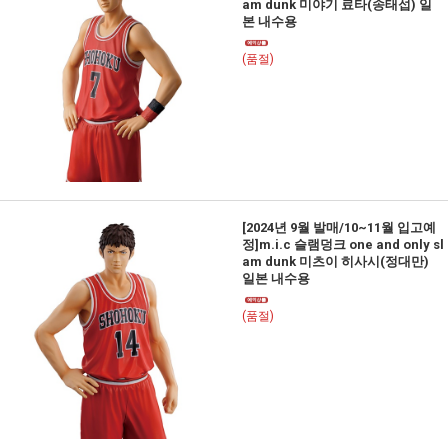
am dunk 미야기 료타(송태섭) 일
본 내수용
(품절)
[2024년 9월 발매/10~11월 입고예
정]m.i.c 슬램덩크 one and only sl
am dunk 미츠이 히사시(정대만)
일본 내수용
(품절)