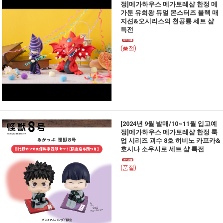
정]메가하우스 메가토레샵 한정 메
가툰 유희왕 듀얼 몬스터즈 블랙 매
지션&오시리스의 천공룡 세트 샵
특전
(품절)
[2024년 9월 발매/10~11월 입고예
정]메가하우스 메가토레샵 한정 룩
업 시리즈 괴수 8호 히비노 카프카&
호시나 소우시로 세트 샵 특전
(품절)