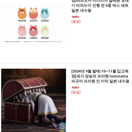
정]타피오카 이나즈마 일레븐 포대
기 타피누이 인형 전 6종 박스 세트
일본 내수용
(품절)
[2024년 9월 발매/10~11월 입고예
정]세가 장송의 프리렌 luminatsa
피규어 프리렌 인 미믹 일본 내수용
(품절)