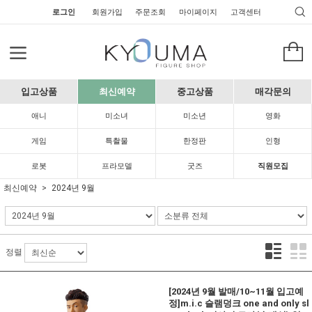
로그인
회원가입
주문조회
마이페이지
고객센터
입고상품
최신예약
중고상품
매각문의
애니
미소녀
미소년
영화
게임
특촬물
한정판
인형
로봇
프라모델
굿즈
직원모집
최신예약
2024년 9월
정렬
[2024년 9월 발매/10~11월 입고예
정]m.i.c 슬램덩크 one and only sl