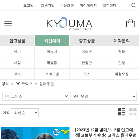
로그인
회원가입
주문조회
마이페이지
고객센터
입고상품
최신예약
중고상품
매각문의
애니
미소녀
미소년
영화
게임
특촬물
한정판
인형
로봇
프라모델
굿즈
직원모집
영화
DC 코믹스
원더우먼
정렬
[2023년 12월 발매/1~2월 입고예
정]코토부키야 dc 코믹스 원더우먼