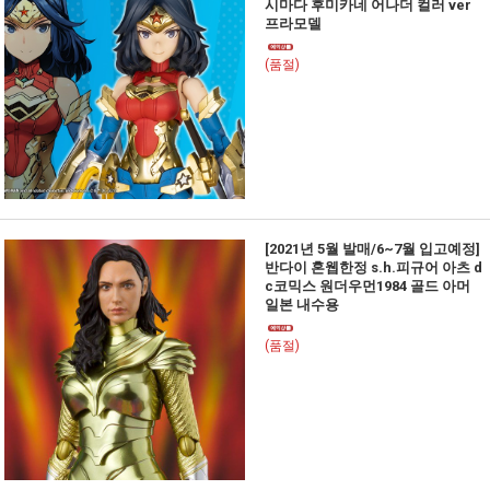
시마다 후미카네 어나더 컬러 ver
프라모델
(품절)
[2021년 5월 발매/6~7월 입고예정]
반다이 혼웹한정 s.h.피규어 아츠 d
c코믹스 원더우먼1984 골드 아머
일본 내수용
(품절)