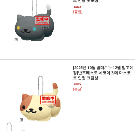
트 인형 옷도상
(품절)
[2025년 10월 발매/11~12월 입고예
정]반프레스토 네코아츠메 마스코
트 인형 크림상
(품절)