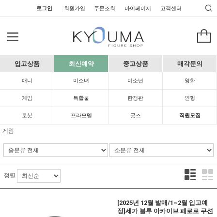
로그인
회원가입
주문조회
마이페이지
고객센터
입고상품
최신예약
중고상품
매각문의
애니
미소녀
미소년
영화
게임
특촬물
한정판
인형
로봇
프라모델
굿즈
직원모집
게임
정렬
[2025년 12월 발매/1~2월 입고예
정]세가 블루 아카이브 페로로 쿠션