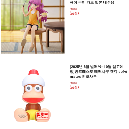
규어 우미 카토 일본 내수용
(품절)
[2025년 8월 발매/9~10월 입고예
정]반프레스토 삐뽀사루 겟츄 sofvi
mates 삐뽀사루
(품절)