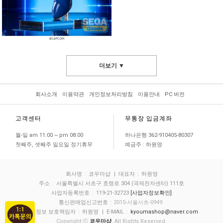
더보기 ▼
회사소개
이용약관
개인정보처리방침
이용안내
PC 버전
고객센터
무통장 입금계좌
월-일 am 11:00 ~ pm 08:00
하나은행 362-910405-80307
첫째주, 셋째주 일요일 정기휴무
예금주 : 하원영
회사명
:
쿄우마샵
| 대표자
:
하원영
주소
:
서울특별시 서초구 효령로 304 (국제전자센터) 111호
사업자등록번호
:
119-21-32723
[사업자정보확인]
통신판매업신고번호
: 2015-서울서초-0949
개인정보 보호책임자
:
하원영
| E-MAIL
:
kyoumashop@naver.com
Copyright ⓒ
쿄우마샵
. All Rights Reserved.