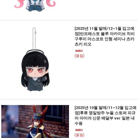
[2025년 11월 발매/12~1월 입고예
정]반프레스토 블루 아카이브 치비
구루미 마스코트 인형 세미나 츠카
츠키 리오
(품절)
[2025년 10월 발매/11~12월 입고예
정]후류 명일방주 누들 스토퍼 피규
어 아미야 신문 배달부 ver 일본 내
수용
(품절)