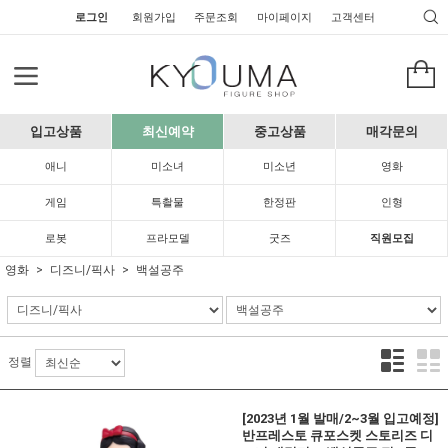
로그인
회원가입
주문조회
마이페이지
고객센터
입고상품
최신예약
중고상품
매각문의
애니
미소녀
미소년
영화
게임
특촬물
한정판
인형
로봇
프라모델
굿즈
직원모집
영화
디즈니/픽사
백설공주
정렬
[2023년 1월 발매/2~3월 입고예정]
반프레스토 큐포스켓 스토리즈 디