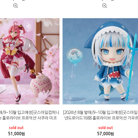
 발매/9~10월 입고예정]굿스마일컴퍼니
[2024년 8월 발매/9~10월 입고예정]굿스마
rade 홀로라이브 프로덕션 사쿠라 미코
넨도로이드1688 홀로라이브 프로덕션 가우르
sold out
sold out
51,000
57,000
원
원