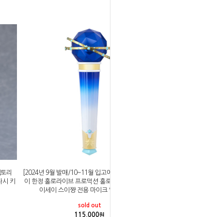
팩토리
[2024년 9월 발매/10~11월 입고예정]프리미엄 반다
나시 키
이 한정 홀로라이브 프로덕션 홀로나리 호시마치 스
이세이 스이쨩 전용 마이크 일본 내수용
sold out
115,000
원