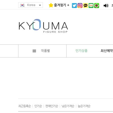
Korea
즐겨찾기 +
작품별
인기상품
최신예약
최근등록순
|
인기순
|
판매인기순
|
낮은가격순
|
높은가격순