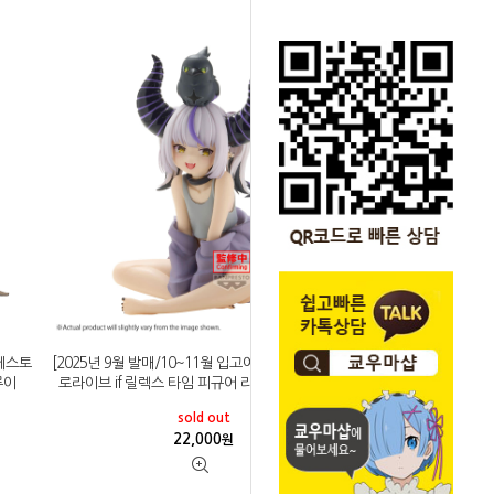
프레스토
[2025년 9월 발매/10~11월 입고예정]반프레스토 홀
루이
로라이브 if 릴렉스 타임 피규어 라플라스 다크니스
sold out
22,000
원