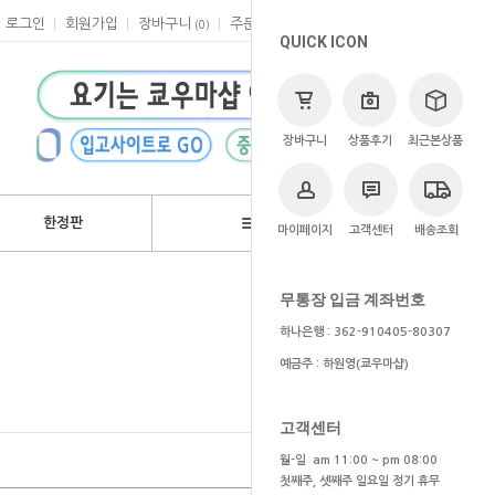
로그인
회원가입
장바구니
주문
마이페이지
고객센터
(
0
)
QUICK ICON
장바구니
상품후기
최근본상품
한정판
브랜드
마이페이지
고객센터
배송조회
>
미소녀
>
홀로라이브
무통장 입금 계좌번호
하나은행 : 362-910405-80307
예금주 : 하원영(쿄우마샵)
고객센터
월-일 am 11:00 ~ pm 08:00
첫째주, 셋째주 일요일 정기 휴무