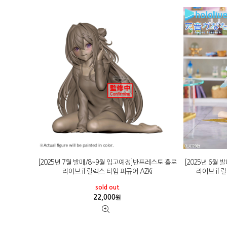
[2025년 7월 발매/8~9월 입고예정]반프레스토 홀로
[2025년 6월
라이브 if 릴렉스 타임 피규어 AZKi
라이브 if
sold out
22,000
원