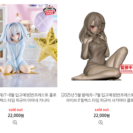
 발매/7~8월 입고예정]반프레스토 홀로
[2025년 5월 발매/6~7월 입고예정]반프레스
 릴렉스 타임 피규어 아마네 카나타
라이브 if 릴렉스 타임 피규어 사카마타 클
sold out
sold out
22,000
22,000
원
원