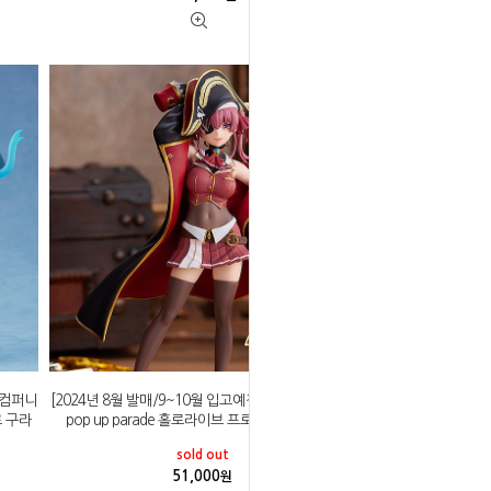
일컴퍼니
[2024년 8월 발매/9~10월 입고예정]굿스마일컴퍼니
 구라
pop up parade 홀로라이브 프로덕션 호쇼 마린
sold out
51,000
원