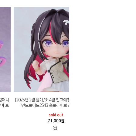
일컴퍼니
[2025년 2월 발매/3~4월 입고예정]굿스마일컴퍼니
미 토
넨도로이드2543 홀로라이브 프로덕션 AZKi
sold out
71,000
원