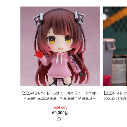
[2025년 3월 발매/4~5월 입고예정]굿스마일컴퍼니
[2025년 4월
넨도로이드2609 홀로라이브 프로덕션 로보코 씨
pop up pa
sold out
69,000
원