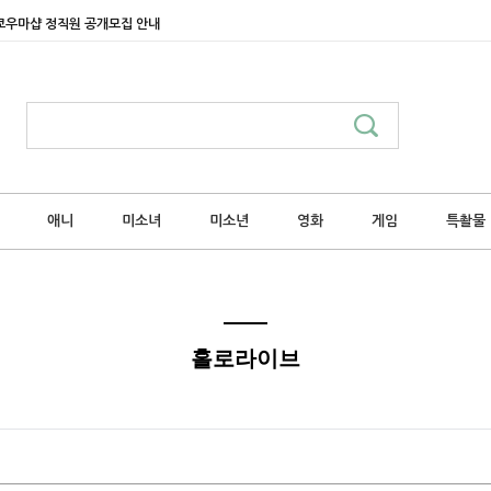
쿄우마샵 정직원 공개모집 안내
애니
미소녀
미소년
영화
게임
특촬물
홀로라이브