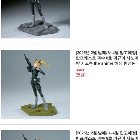
[2025년 2월 발매/3~4월 입고예정]
반프레스토 괴수 8호 피규어 시노미
야 키코루 the anime 해외 한정판
(품절)
[2025년 2월 발매/3~4월 입고예정]
반프레스토 괴수 8호 피규어 시노미