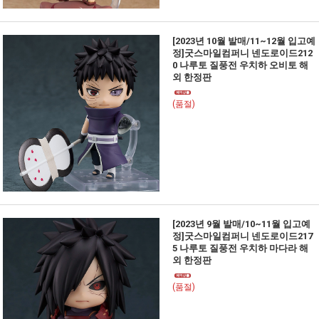
[2023년 10월 발매/11~12월 입고예
정]굿스마일컴퍼니 넨도로이드212
0 나루토 질풍전 우치하 오비토 해
외 한정판
(품절)
[2023년 9월 발매/10~11월 입고예
정]굿스마일컴퍼니 넨도로이드217
5 나루토 질풍전 우치하 마다라 해
외 한정판
(품절)