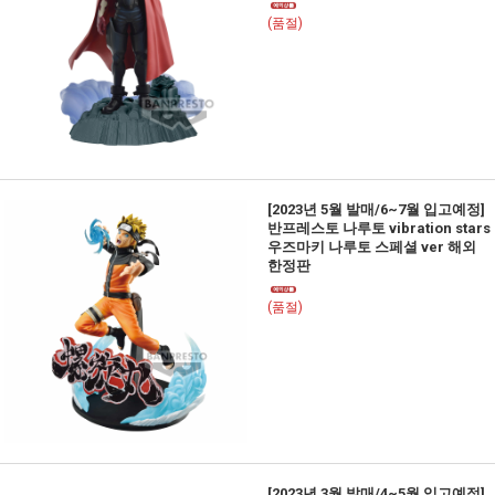
(품절)
[2023년 5월 발매/6~7월 입고예정]
반프레스토 나루토 vibration stars
우즈마키 나루토 스페셜 ver 해외
한정판
(품절)
[2023년 3월 발매/4~5월 입고예정]