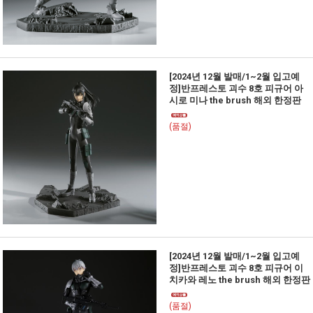
[2024년 12월 발매/1~2월 입고예
정]반프레스토 괴수 8호 피규어 아
시로 미나 the brush 해외 한정판
(품절)
[2024년 12월 발매/1~2월 입고예
정]반프레스토 괴수 8호 피규어 이
치카와 레노 the brush 해외 한정판
(품절)