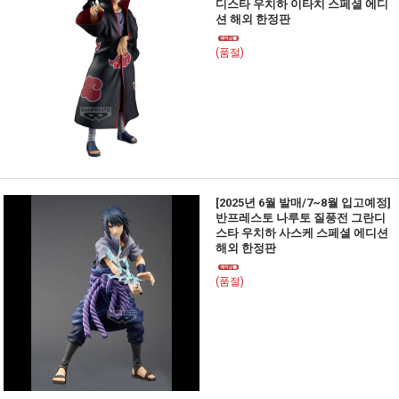
디스타 우치하 이타치 스페셜 에디
션 해외 한정판
(품절)
[2025년 6월 발매/7~8월 입고예정]
반프레스토 나루토 질풍전 그란디
스타 우치하 사스케 스페셜 에디션
해외 한정판
(품절)