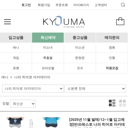
로그인
회원가입
주문조회
마이페이지
고객센터
입고상품
최신예약
중고상품
매각문의
애니
미소녀
미소년
영화
게임
특촬물
한정판
인형
로봇
프라모델
굿즈
직원모집
애니
나의 히어로 아카데미아
정렬
[2025년 11월 발매/12~1월 입고예
정]반프레스토 나의 히어로 아카데