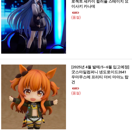
로젝트 세카이 컬러풀 스테이지 요
이사키 카나데
(품절)
[2025년 4월 발매/5~6월 입고예정]
굿스마일컴퍼니 넨도로이드2641
우마무스메 프리티 더비 마야노 탑
건
(품절)