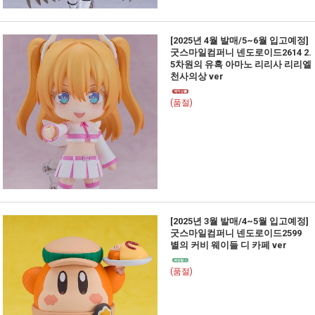
[2025년 4월 발매/5~6월 입고예정]
굿스마일컴퍼니 넨도로이드2614 2.
5차원의 유혹 아마노 리리사 리리엘
천사의상 ver
(품절)
[2025년 3월 발매/4~5월 입고예정]
굿스마일컴퍼니 넨도로이드2599
별의 커비 웨이들 디 카페 ver
(품절)