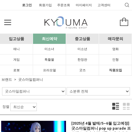
로그인
회원가입
주문조회
마이페이지
고객센터
입고상품
최신예약
중고상품
매각문의
애니
미소녀
미소년
영화
게임
특촬물
한정판
인형
로봇
프라모델
굿즈
직원모집
브랜드
굿스마일컴퍼니
정렬
[2025년 4월 발매/5~6월 입고예정]
굿스마일컴퍼니 pop up parade 프