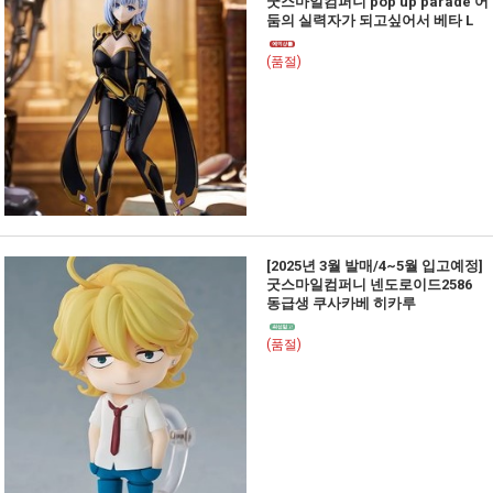
굿스마일컴퍼니 pop up parade 어
둠의 실력자가 되고싶어서 베타 L
(품절)
[2025년 3월 발매/4~5월 입고예정]
굿스마일컴퍼니 넨도로이드2586
동급생 쿠사카베 히카루
(품절)