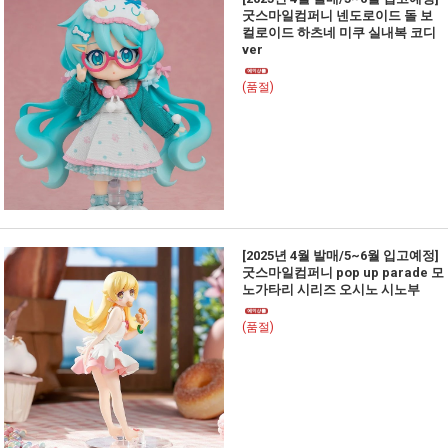
굿스마일컴퍼니 넨도로이드 돌 보
컬로이드 하츠네 미쿠 실내복 코디
ver
(품절)
[2025년 4월 발매/5~6월 입고예정]
굿스마일컴퍼니 pop up parade 모
노가타리 시리즈 오시노 시노부
(품절)