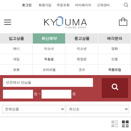
로그인
회원가입
주문조회
마이페이지
고객센터
입고상품
최신예약
중고상품
매각문의
애니
미소녀
미소년
영화
게임
특촬물
한정판
인형
로봇
프라모델
굿즈
직원모집
원 ~
원