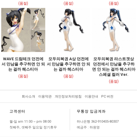
(품절)
(품절)
(품절)
WAVE 드림테크 던전에
모두의복권 A상 던전에
모두의복권 라스트겟상
서 만남을 추구하면 안 되
서 만남을 추구하면 안 되
던전에서 만남을 추구하
는 걸까 헤스티아
는 걸까 헤스티아
면 안 되는 걸까 헤스티아
스페셜 컬러 Ver.
(품절)
(품절)
(품절)
회사소개
이용약관
개인정보처리방침
이용안내
PC 버전
고객센터
무통장 입금계좌
월-일 am 11:00 ~ pm 08:00
하나은행 362-910405-80307
첫째주, 셋째주 일요일 정기휴무
예금주 : 하원영