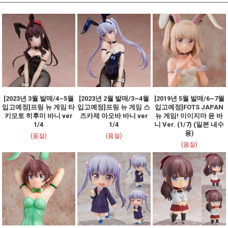
[2023년 3월 발매/4~5월
[2023년 2월 발매/3~4월
[2019년 5월 발매/6~7월
입고예정]프링 뉴 게임 타
입고예정]프링 뉴 게임 스
입고예정]FOTS JAPAN
키모토 히후미 바니 ver
즈카제 아오바 바니 ver
뉴 게임! 이이지마 윤 바
1/4
1/4
니 Ver. (1/7) (일본 내수
용)
(품절)
(품절)
(품절)