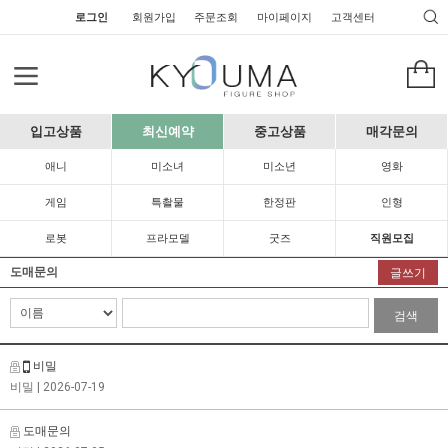
로그인
회원가입
주문조회
마이페이지
고객센터
입고상품
최신예약
중고상품
매각문의
애니
미소녀
미소년
영화
게임
특촬물
한정판
인형
로봇
프라모델
굿즈
직원모집
도매문의
글쓰기
검색
비밀
비밀
| 2026-07-19
도매문의