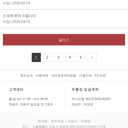
비밀
| 2026-05-18
도매 문의 드립니다.
비밀
| 2026-04-18
글쓰기
1
2
3
4
5
회사소개
이용약관
개인정보처리방침
이용안내
PC 버전
고객센터
무통장 입금계좌
월-일 am 11:00 ~ pm 08:00
하나은행 362-910405-80307
첫째주, 셋째주 일요일 정기휴무
예금주 : 하원영
회사명
:
쿄우마샵
| 대표자
:
하원영
주소
:
서울특별시 서초구 효령로 304 (국제전자센터) 111호