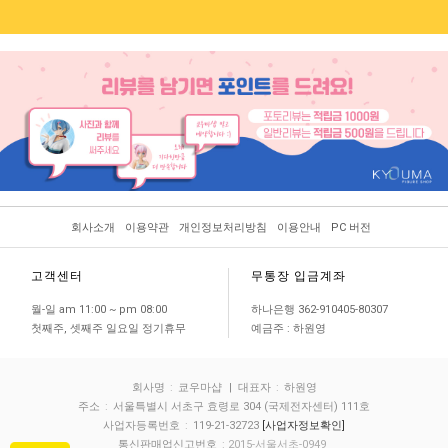
회사소개
이용약관
개인정보처리방침
이용안내
PC 버전
고객센터
무통장 입금계좌
월-일 am 11:00 ~ pm 08:00
하나은행 362-910405-80307
첫째주, 셋째주 일요일 정기휴무
예금주 : 하원영
회사명
:
쿄우마샵
| 대표자
:
하원영
주소
:
서울특별시 서초구 효령로 304 (국제전자센터) 111호
사업자등록번호
:
119-21-32723
[사업자정보확인]
통신판매업신고번호
: 2015-서울서초-0949