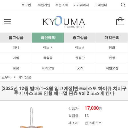
로그인
회원가입
주문조회
마이페이지
고객센터
입고상품
최신예약
중고상품
매각문의
애니
미소녀
미소년
영화
게임
특촬물
한정판
인형
로봇
프라모델
굿즈
직원모집
쿄우마
예약상품
[2025년 12월 발매/1~2월 입고예정]반프레스토 하이큐 치비구
루미 마스코트 인형 애니멀 판쵸 vol 2 코즈메 켄마
17,000
상품가
원
적립금
1%
제조사
반프레스토