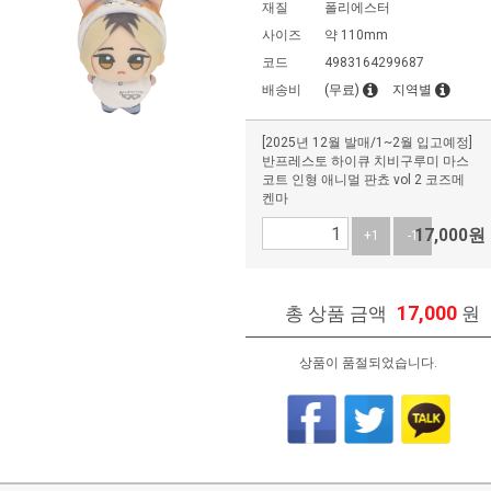
재질
폴리에스터
사이즈
약 110mm
코드
4983164299687
배송비
(무료)
지역별
[2025년 12월 발매/1~2월 입고예정]
반프레스토 하이큐 치비구루미 마스
코트 인형 애니멀 판쵸 vol 2 코즈메
켄마
17,000
원
+1
-1
17,000
총 상품 금액
원
상품이 품절되었습니다.