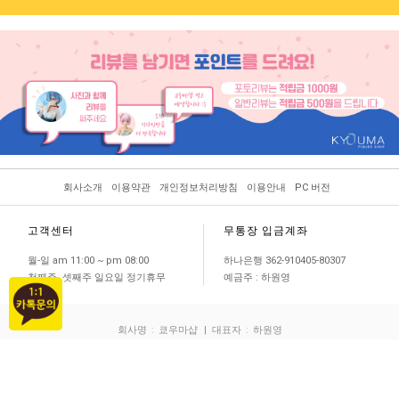
회사소개
이용약관
개인정보처리방침
이용안내
PC 버전
고객센터
무통장 입금계좌
월-일 am 11:00 ~ pm 08:00
하나은행 362-910405-80307
첫째주, 셋째주 일요일 정기휴무
예금주 : 하원영
회사명
:
쿄우마샵
| 대표자
:
하원영
주소
:
서울특별시 서초구 효령로 304 (국제전자센터) 111호
사업자등록번호
:
119-21-32723
[사업자정보확인]
통신판매업신고번호
: 2015-서울서초-0949
개인정보 보호책임자
:
하원영
| E-MAIL
:
kyoumashop@naver.com