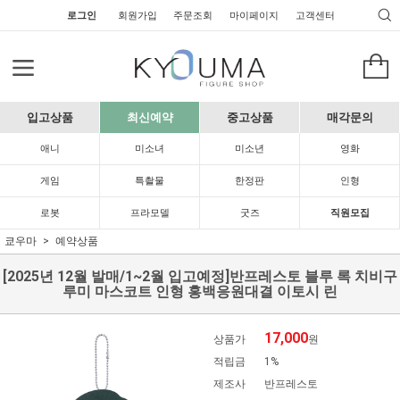
로그인
회원가입
주문조회
마이페이지
고객센터
입고상품
최신예약
중고상품
매각문의
애니
미소녀
미소년
영화
게임
특촬물
한정판
인형
로봇
프라모델
굿즈
직원모집
쿄우마
예약상품
[2025년 12월 발매/1~2월 입고예정]반프레스토 블루 록 치비구
루미 마스코트 인형 홍백응원대결 이토시 린
17,000
상품가
원
적립금
1%
제조사
반프레스토