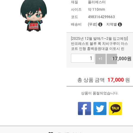
재질
폴리에스터
사이즈
약 110mm
코드
4983164299663
배송비
(무료)
지역별
[2025년 12월 발매/1~2월 입고예정]
반프레스토 블루 록 치비구루미 마스
코트 인형 홍백응원대결 이토시 린
17,000
원
+1
-1
17,000
총 상품 금액
원
상품이 품절되었습니다.