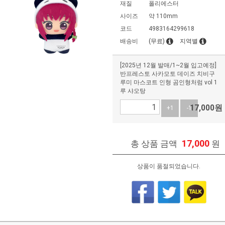
재질
폴리에스터
사이즈
약 110mm
코드
4983164299618
배송비
(무료)
지역별
[2025년 12월 발매/1~2월 입고예정]
반프레스토 사카모토 데이즈 치비구
루미 마스코트 인형 곰인형처럼 vol 1
루 샤오탕
17,000
원
+1
-1
17,000
총 상품 금액
원
상품이 품절되었습니다.