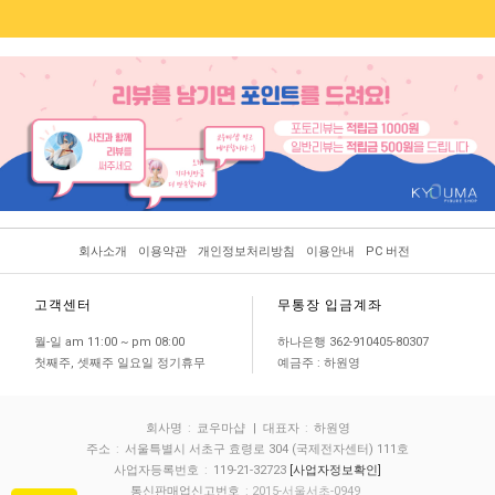
회사소개
이용약관
개인정보처리방침
이용안내
PC 버전
고객센터
무통장 입금계좌
월-일 am 11:00 ~ pm 08:00
하나은행 362-910405-80307
첫째주, 셋째주 일요일 정기휴무
예금주 : 하원영
회사명
:
쿄우마샵
| 대표자
:
하원영
주소
:
서울특별시 서초구 효령로 304 (국제전자센터) 111호
사업자등록번호
:
119-21-32723
[사업자정보확인]
통신판매업신고번호
: 2015-서울서초-0949