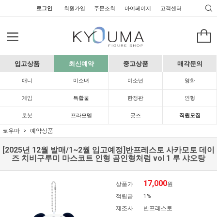
로그인
회원가입
주문조회
마이페이지
고객센터
입고상품
최신예약
중고상품
매각문의
애니
미소녀
미소년
영화
게임
특촬물
한정판
인형
로봇
프라모델
굿즈
직원모집
쿄우마
예약상품
[2025년 12월 발매/1~2월 입고예정]반프레스토 사카모토 데이
즈 치비구루미 마스코트 인형 곰인형처럼 vol 1 루 샤오탕
17,000
상품가
원
적립금
1%
제조사
반프레스토