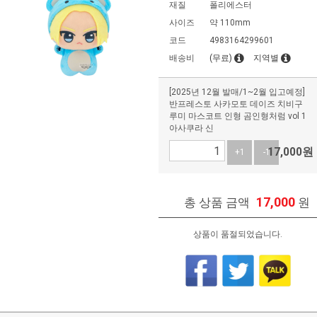
재질
폴리에스터
사이즈
약 110mm
코드
4983164299601
배송비
(무료)
지역별
[2025년 12월 발매/1~2월 입고예정]
반프레스토 사카모토 데이즈 치비구
루미 마스코트 인형 곰인형처럼 vol 1
아사쿠라 신
17,000
원
+1
-1
17,000
총 상품 금액
원
상품이 품절되었습니다.