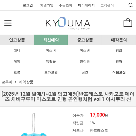
로그인
회원가입
주문조회
마이페이지
고객센터
입고상품
최신예약
중고상품
매각문의
애니
미소녀
미소년
영화
게임
특촬물
한정판
인형
로봇
프라모델
굿즈
직원모집
쿄우마
예약상품
[2025년 12월 발매/1~2월 입고예정]반프레스토 사카모토 데이
즈 치비구루미 마스코트 인형 곰인형처럼 vol 1 아사쿠라 신
17,000
상품가
원
적립금
1%
제조사
반프레스토