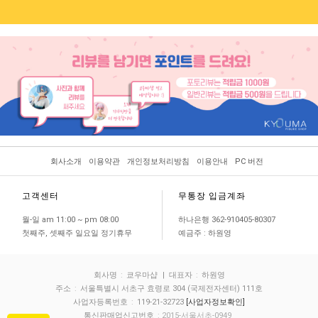
회사소개
이용약관
개인정보처리방침
이용안내
PC 버전
고객센터
무통장 입금계좌
월-일 am 11:00 ~ pm 08:00
하나은행 362-910405-80307
첫째주, 셋째주 일요일 정기휴무
예금주 : 하원영
회사명
:
쿄우마샵
| 대표자
:
하원영
주소
:
서울특별시 서초구 효령로 304 (국제전자센터) 111호
사업자등록번호
:
119-21-32723
[사업자정보확인]
통신판매업신고번호
: 2015-서울서초-0949