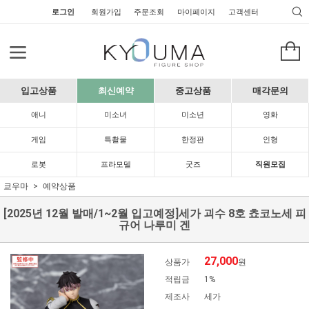
로그인
회원가입
주문조회
마이페이지
고객센터
입고상품
최신예약
중고상품
매각문의
애니
미소녀
미소년
영화
게임
특촬물
한정판
인형
로봇
프라모델
굿즈
직원모집
쿄우마
예약상품
[2025년 12월 발매/1~2월 입고예정]세가 괴수 8호 쵸코노세 피
규어 나루미 겐
27,000
상품가
원
적립금
1%
제조사
세가