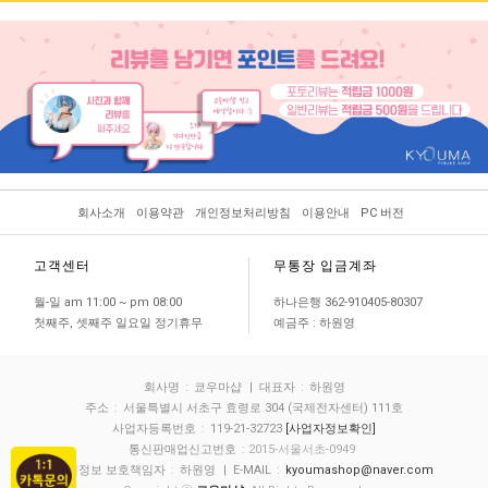
회사소개
이용약관
개인정보처리방침
이용안내
PC 버전
고객센터
무통장 입금계좌
월-일 am 11:00 ~ pm 08:00
하나은행 362-910405-80307
첫째주, 셋째주 일요일 정기휴무
예금주 : 하원영
회사명
:
쿄우마샵
| 대표자
:
하원영
주소
:
서울특별시 서초구 효령로 304 (국제전자센터) 111호
사업자등록번호
:
119-21-32723
[사업자정보확인]
통신판매업신고번호
: 2015-서울서초-0949
개인정보 보호책임자
:
하원영
| E-MAIL
:
kyoumashop@naver.com