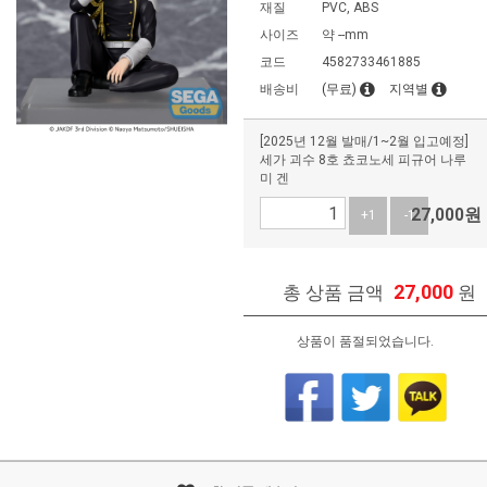
재질
PVC, ABS
사이즈
약 --mm
코드
4582733461885
배송비
(무료)
지역별
[2025년 12월 발매/1~2월 입고예정]
세가 괴수 8호 쵸코노세 피규어 나루
미 겐
27,000
원
+1
-1
27,000
총 상품 금액
원
상품이 품절되었습니다.