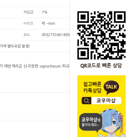
적립금
1%
사이즈
약 --mm
코드
4582733461489
지역 별도요금 발생)
가 에반게리온 신극장판 vignetteum 피규어 이카
원
28,000
28,000
원
SOLD OUT