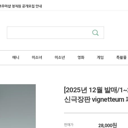
쿄우마샵 정직원 공개모집 안내
애니
미소녀
미소년
영화
게임
특촬물
[2025년 12월 발매
신극장판 vignetteu
28,000
원
판매가