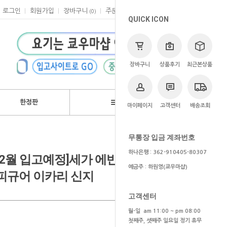
로그인
회원가입
장바구니
주문
마이페이지
고객센터
(
0
)
QUICK ICON
장바구니
상품후기
최근본상품
한정판
브랜드
마이페이지
고객센터
배송조회
>
쿄우마
> 예약상품
무통장 입금 계좌번호
하나은행 : 362-910405-80307
/1~2월 입고예정]세가 에반게리온
예금주 : 하원영(쿄우마샵)
m 피규어 이카리 신지
고객센터
월-일 am 11:00 ~ pm 08:00
첫째주, 셋째주 일요일 정기 휴무