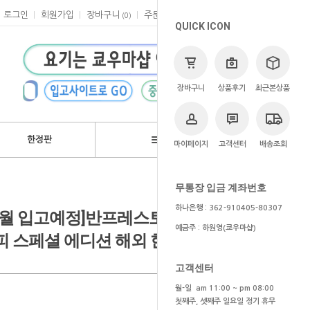
로그인
회원가입
장바구니
주문
마이페이지
고객센터
(
0
)
QUICK ICON
장바구니
상품후기
최근본상품
한정판
브랜드
마이페이지
고객센터
배송조회
>
쿄우마
> 예약상품
무통장 입금 계좌번호
하나은행 : 362-910405-80307
6~7월 입고예정]반프레스토 원피스
예금주 : 하원영(쿄우마샵)
피 스페셜 에디션 해외 한정판
고객센터
월-일 am 11:00 ~ pm 08:00
첫째주, 셋째주 일요일 정기 휴무