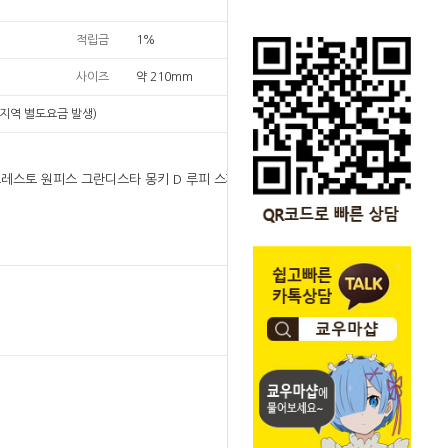
적립금
1%
사이즈
약 210mm
지역 별도요금 발생)
반프레스토 원피스 그란디스타 몽키 D 루피 스페셜 에
원
37,000
37,000
원
SOLD OUT