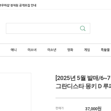
쿄우마샵 정직원 공개모집 안내
애니
미소녀
미소년
영화
게임
특촬물
[2025년 5월 발매/
그란디스타 몽키 D 루
37,000
원
판매가