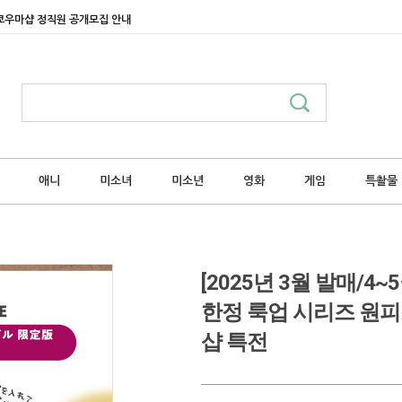
쿄우마샵 정직원 공개모집 안내
애니
미소녀
미소년
영화
게임
특촬물
[2025년 3월 발매/
한정 룩업 시리즈 원
샵 특전