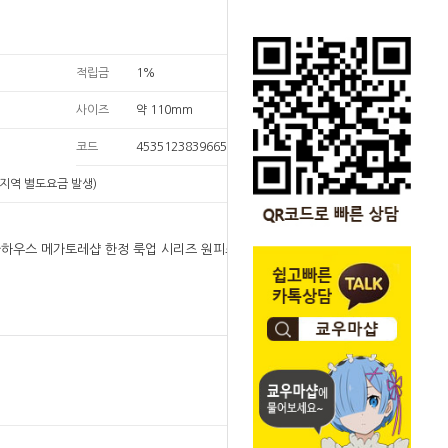
적립금
1%
사이즈
약 110mm
코드
4535123839665
지역 별도요금 발생)
메가하우스 메가토레샵 한정 룩업 시리즈 원피스 쥬라
원
99,000
99,000
원