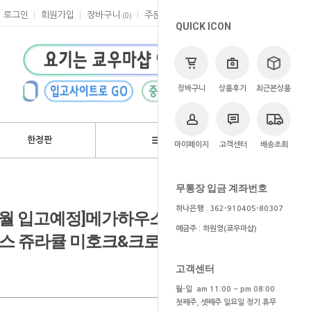
로그인
회원가입
장바구니
주문
마이페이지
고객센터
(
0
)
QUICK ICON
장바구니
상품후기
최근본상품
한정판
브랜드
마이페이지
고객센터
배송조회
>
쿄우마
> 예약상품
무통장 입금 계좌번호
하나은행 : 362-910405-80307
4~5월 입고예정]메가하우스 메가토레샵
예금주 : 하원영(쿄우마샵)
피스 쥬라큘 미호크&크로커다일 세트
고객센터
월-일 am 11:00 ~ pm 08:00
첫째주, 셋째주 일요일 정기 휴무