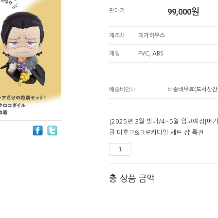
99,000
원
판매가
제조사
메가하우스
재질
PVC, ABS
배송비안내
배송비무료(도서산간
[2025년 3월 발매/4~5월 입고예정]
큘 미호크&크로커다일 세트 샵 특전
총 상품 금액