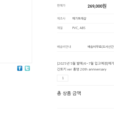
269,000
원
판매가
제조사
메가토레샵
재질
PVC, ABS
배송비안내
배송비무료(도서산간
[2025년 5월 발매/6~7월 입고예정]메
긴토키 ver 홍앵 20th anniversary
총 상품 금액