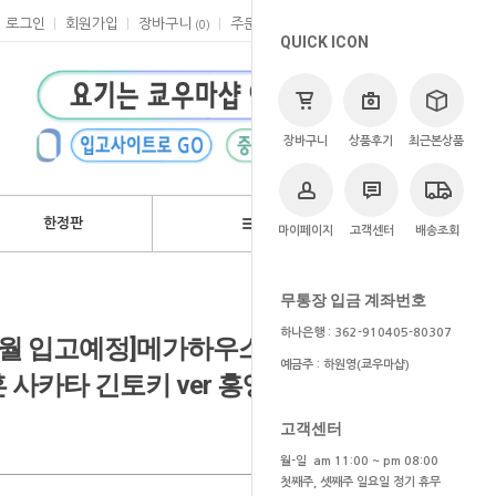
로그인
회원가입
장바구니
주문
마이페이지
고객센터
(
0
)
QUICK ICON
장바구니
상품후기
최근본상품
한정판
브랜드
마이페이지
고객센터
배송조회
>
쿄우마
> 예약상품
무통장 입금 계좌번호
하나은행 : 362-910405-80307
6~7월 입고예정]메가하우스 메가토레샵
예금주 : 하원영(쿄우마샵)
 사카타 긴토키 ver 홍앵 20th
고객센터
월-일 am 11:00 ~ pm 08:00
첫째주, 셋째주 일요일 정기 휴무