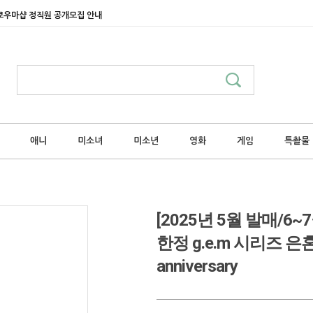
쿄우마샵 정직원 공개모집 안내
애니
미소녀
미소년
영화
게임
특촬물
[2025년 5월 발매/
한정 g.e.m 시리즈 은혼
anniversary