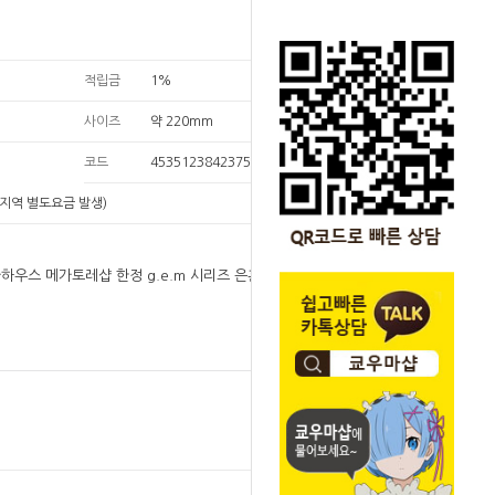
적립금
1%
사이즈
약 220mm
코드
4535123842375
지역 별도요금 발생)
가하우스 메가토레샵 한정 g.e.m 시리즈 은혼 사카타
원
269,000
269,000
원