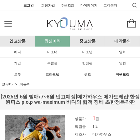
로그인
회원가입
주문조회
마이페이지
고객센터
입고상품
최신예약
중고상품
매각문의
애니
미소녀
미소년
영화
게임
특촬물
한정판
인형
로봇
프라모델
굿즈
직원모집
쿄우마
피규어
[2025년 6월 발매/7~8월 입고예정]메가하우스 메가토레샵 한정
원피스 p.o.p wa-maximum 바다의 협객 징베 초한정복각판
1
상품가
원
적립금
1%
제조사
메가하우스