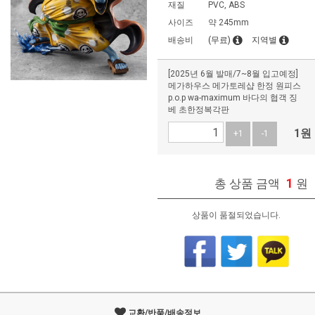
재질
PVC, ABS
사이즈
약 245mm
배송비
(무료)
지역별
[2025년 6월 발매/7~8월 입고예정]
메가하우스 메가토레샵 한정 원피스
p.o.p wa-maximum 바다의 협객 징
베 초한정복각판
1
원
+1
-1
1
총 상품 금액
원
상품이 품절되었습니다.
교환/반품/배송정보