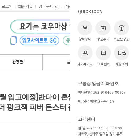
로그인
회원가입
장바구니
주문
마이페이지
고객센터
(
0
)
QUICK ICON
장바구니
상품후기
최근본상품
한정판
브랜드
마이페이지
고객센터
배송조회
>
쿄우마
> 예약상품
무통장 입금 계좌번호
하나은행 : 362-910405-80307
~6월 입고예정]반다이 혼웹한정 s.h.
예금주 : 하원영(쿄우마샵)
 펑크잭 피버 몬스터 폼 일본 내수용
고객센터
월-일 am 11:00 ~ pm 08:00
첫째주, 셋째주 일요일 정기 휴무