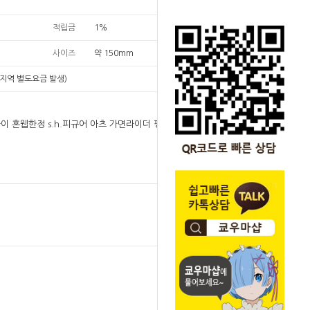
적립금
1%
사이즈
약 150mm
지역 별도요금 발생)
다이 혼웹한정 s.h.피규어 아츠 가면라이더 펑크잭 피
원
1
1
원
SOLD OUT