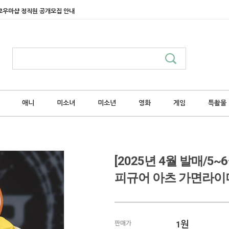
쿄우마샵 정직원 공개모집 안내
애니
미소녀
미소년
영화
게임
특촬물
[2025년 4월 발매/5
피규어 아츠 가면라이더
1
원
판매가