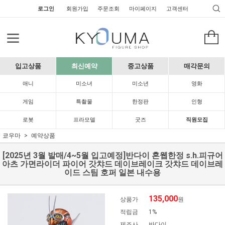
로그인
회원가입
주문조회
마이페이지
고객센터
입고상품
최신예약
중고상품
매각문의
애니
미소녀
미소년
영화
게임
특촬물
한정판
인형
로봇
프라모델
굿즈
직원모집
쿄우마
예약상품
[2025년 3월 발매/4~5월 입고예정]반다이 혼웹한정 s.h.피규어
아츠 가면라이더 파이어 갓챠드 데이브레이크 갓챠드 데이브레
이드 스팀 호퍼 일본 내수용
135,000
상품가
원
적립금
1%
제조사
반다이