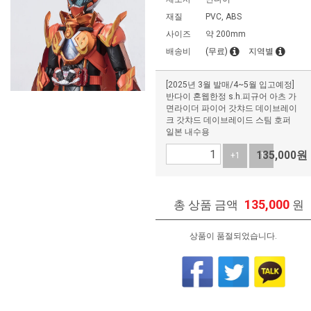
재질
PVC, ABS
사이즈
약 200mm
배송비
(무료)
지역별
[2025년 3월 발매/4~5월 입고예정]
반다이 혼웹한정 s.h.피규어 아츠 가
면라이더 파이어 갓챠드 데이브레이
크 갓챠드 데이브레이드 스팀 호퍼
일본 내수용
135,000
원
+1
-1
135,000
총 상품 금액
원
상품이 품절되었습니다.