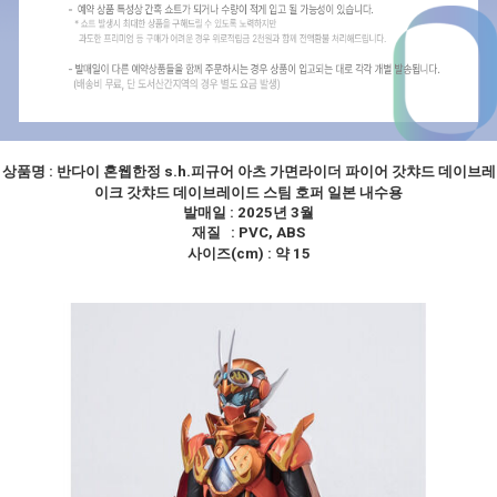
상품명 :
반다이 혼웹한정 s.h.피규어 아츠 가면라이더 파이어 갓챠드 데이브레
이크 갓챠드 데이브레이드 스팀 호퍼 일본 내수용
발매일 : 2025년 3월
재질 : PVC, ABS
사이즈(cm) : 약 15