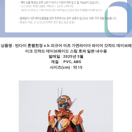
상품명 :
반다이 혼웹한정 s.h.피규어 아츠 가면라이더 파이어 갓챠드 데이브레
이크 갓챠드 데이브레이드 스팀 호퍼 일본 내수용
발매일 : 2025년 3월
재질 : PVC, ABS
사이즈(cm) : 약 15