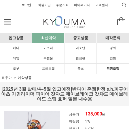
로그인
회원가입
주문조회
마이페이지
고객센터
입고상품
최신예약
중고상품
매각문의
애니
미소녀
미소년
영화
게임
특촬물
한정판
인형
로봇
프라모델
굿즈
직원모집
쿄우마
예약상품
[2025년 3월 발매/4~5월 입고예정]반다이 혼웹한정 s.h.피규어
아츠 가면라이더 파이어 갓챠드 데이브레이크 갓챠드 데이브레
이드 스팀 호퍼 일본 내수용
135,000
상품가
원
적립금
1%
제조사
반다이