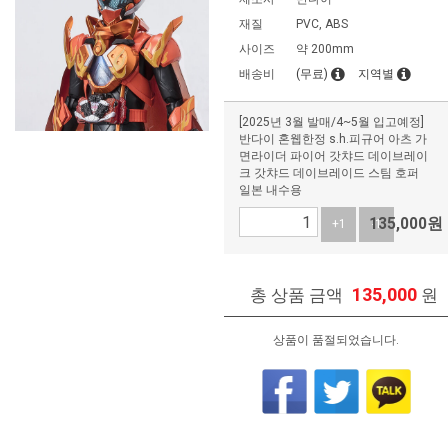
재질
PVC, ABS
사이즈
약 200mm
배송비
(무료)
지역별
[2025년 3월 발매/4~5월 입고예정]
반다이 혼웹한정 s.h.피규어 아츠 가
면라이더 파이어 갓챠드 데이브레이
크 갓챠드 데이브레이드 스팀 호퍼
일본 내수용
135,000
원
+1
-1
135,000
총 상품 금액
원
상품이 품절되었습니다.