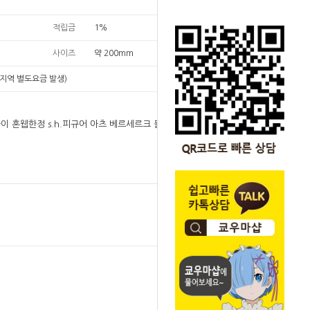
적립금
1%
사이즈
약 200mm
지역 별도요금 발생)
다이 혼웹한정 s.h.피규어 아츠 베르세르크 불사의 조
원
202,000
202,000
원
SOLD OUT