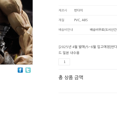
제조사
반다이
재질
PVC, ABS
배송비안내
배송비무료(도서산간
[2025년 4월 발매/5~6월 입고예정]반
드 일본 내수용
총 상품 금액