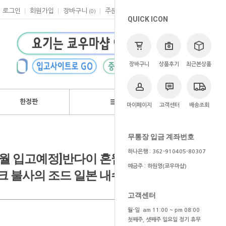
로그인
회원가입
장바구니
주문
마이페이지
고객센터
(
0
)
QUICK ICON
장바구니
상품후기
최근본상품
한정판
브랜드
마이페이지
고객센터
배송조회
>
쿄우마
> 예약상품
무통장 입금 계좌번호
하나은행 : 362-910405-80307
~6월 입고예정]반다이 혼웹한정 s.h.
예금주 : 하원영(쿄우마샵)
크 불사의 조드 일본 내수용
고객센터
월-일 am 11:00 ~ pm 08:00
첫째주, 셋째주 일요일 정기 휴무