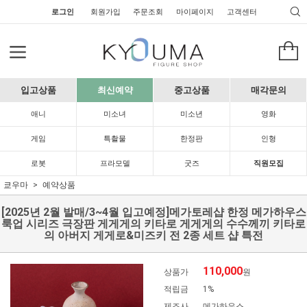
로그인
회원가입
주문조회
마이페이지
고객센터
입고상품
최신예약
중고상품
매각문의
애니
미소녀
미소년
영화
게임
특촬물
한정판
인형
로봇
프라모델
굿즈
직원모집
쿄우마
예약상품
[2025년 2월 발매/3~4월 입고예정]메가토레샵 한정 메가하우스
룩업 시리즈 극장판 게게게의 키타로 게게게의 수수께끼 키타로
의 아버지 게게로&미즈키 전 2종 세트 샵 특전
110,000
상품가
원
적립금
1%
제조사
메가하우스