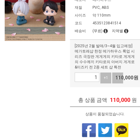
재질
PVC, ABS
사이즈
약 110mm
코드
4535123841514
배송비
(무료)
지역별
[2025년 2월 발매/3~4월 입고예정]
메가토레샵 한정 메가하우스 룩업 시
리즈 극장판 게게게의 키타로 게게게
의 수수께끼 키타로의 아버지 게게로
&미즈키 전 2종 세트 샵 특전
110,000
원
+1
-1
110,000
총 상품 금액
원
상품이 품절되었습니다.