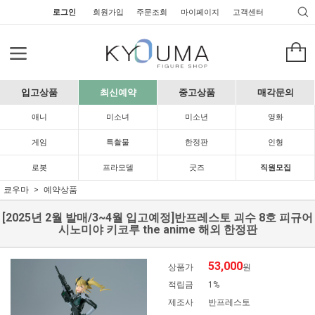
로그인
회원가입
주문조회
마이페이지
고객센터
입고상품
최신예약
중고상품
매각문의
애니
미소녀
미소년
영화
게임
특촬물
한정판
인형
로봇
프라모델
굿즈
직원모집
쿄우마
예약상품
[2025년 2월 발매/3~4월 입고예정]반프레스토 괴수 8호 피규어
시노미야 키코루 the anime 해외 한정판
53,000
상품가
원
적립금
1%
제조사
반프레스토