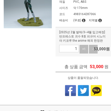
재질
PVC, ABS
사이즈
약 170mm
코드
4983164287066
배송비
(무료)
지역별
[2025년 2월 발매/3~4월 입고예정]
반프레스토 괴수 8호 피규어 시노미
야 키코루 the anime 해외 한정판
53,000
원
+1
-1
53,000
총 상품 금액
원
상품이 품절되었습니다.