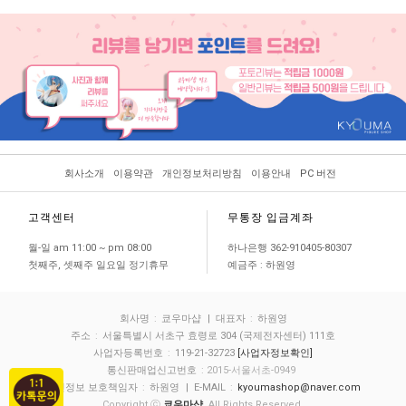
회사소개
이용약관
개인정보처리방침
이용안내
PC 버전
고객센터
무통장 입금계좌
월-일 am 11:00 ~ pm 08:00
하나은행 362-910405-80307
첫째주, 셋째주 일요일 정기휴무
예금주 : 하원영
회사명
:
쿄우마샵
| 대표자
:
하원영
주소
:
서울특별시 서초구 효령로 304 (국제전자센터) 111호
사업자등록번호
:
119-21-32723
[사업자정보확인]
통신판매업신고번호
: 2015-서울서초-0949
개인정보 보호책임자
:
하원영
| E-MAIL
:
kyoumashop@naver.com
Copyright ⓒ
쿄우마샵
. All Rights Reserved.